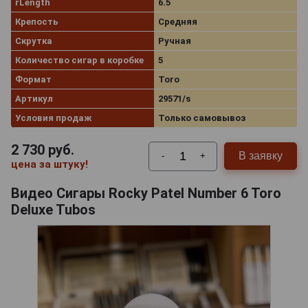
rLength
6.5
Крепость
Средняя
Скрутка
Ручная
Количество сигар в коробке
5
Формат
Toro
Артикул
29571/s
Условия продаж
Только самовывоз
2 730
руб.
В заявку
-
+
цена за штуку!
Видео Сигары Rocky Patel Number 6 Toro
Deluxe Tubos