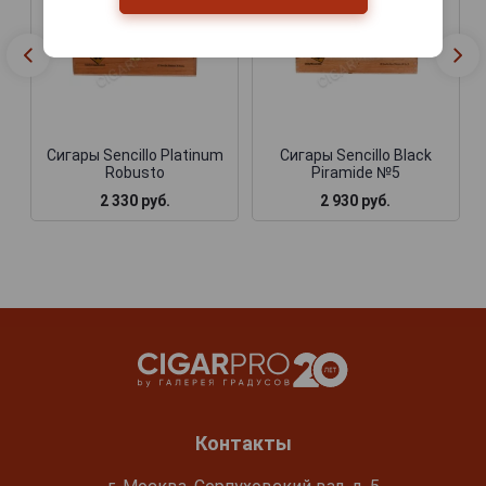
Сигары Sencillo Platinum
Сигары Sencillo Black
Robusto
Piramide №5
2 330 руб.
2 930 руб.
Контакты