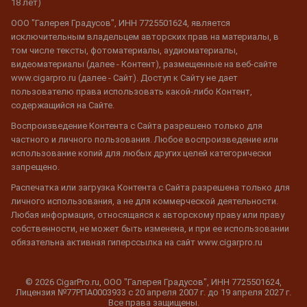
18 лет)
ООО "Галерея Градусов", ИНН 7725501624, является
исключительным владельцем авторских прав на материалы, в
том числе тексты, фотоматериалы, аудиоматериалы,
видеоматериалы (далее - Контент), размещенные на веб-сайте
www.cigarpro.ru (далее - Сайт). Доступ к Сайту не дает
пользователю права использовать какой-либо Контент,
содержащийся на Сайте.
Воспроизведение Контента с Сайта разрешено только для
частного и личного пользования. Любое воспроизведение или
использование копий для любых других целей категорически
запрещено.
Распечатка или загрузка Контента с Сайта разрешена только для
личного использования, а не для коммерческой деятельности.
Любая информация, относящаяся к авторскому праву или праву
собственности, не может быть изменена, и при ее использовании
обязательна активная гиперссылка на сайт www.cigarpro.ru
© 2026 CigarPro.ru, ООО "Галерея Градусов", ИНН 7725501624,
Лицензия №77РПА0003933 c 20 апреля 2007 г. до 19 апреля 2027 г.
Все права защищены.