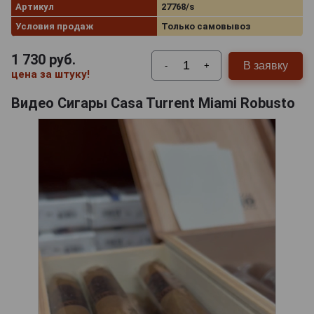
Артикул
27768/s
Условия продаж
Только самовывоз
1 730
руб.
В заявку
-
+
цена за штуку!
Видео Сигары Casa Turrent Miami Robusto