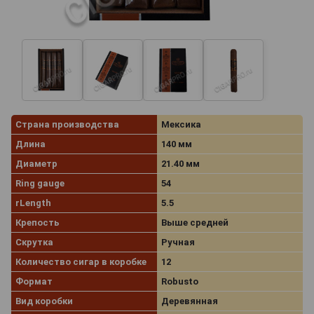
Страна производства
Мексика
Длина
140 мм
Диаметр
21.40 мм
Ring gauge
54
rLength
5.5
Крепость
Выше средней
Скрутка
Ручная
Количество сигар в коробке
12
Формат
Robusto
Вид коробки
Деревянная