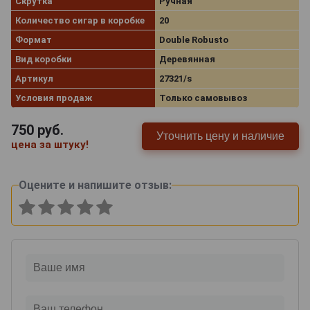
Скрутка
Ручная
Количество сигар в коробке
20
Формат
Double Robusto
Вид коробки
Деревянная
Артикул
27321/s
Условия продаж
Только самовывоз
750
руб.
Уточнить цену и наличие
цена за штуку!
Оцените и напишите отзыв: