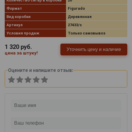
Количество сигар в коробке
20
Формат
Figurado
Вид коробки
Деревянная
Артикул
27433/s
Условия продаж
Только самовывоз
1 320
руб.
Уточнить цену и наличие
цена за штуку!
Оцените и напишите отзыв: