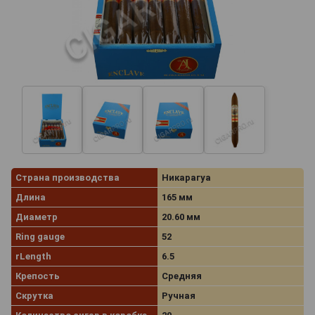
Страна производства
Никарагуа
Длина
165 мм
Диаметр
20.60 мм
Ring gauge
52
rLength
6.5
Крепость
Средняя
Скрутка
Ручная