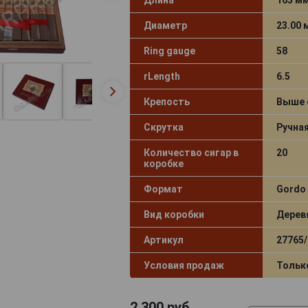
Диаметр
23.00
Ring gauge
58
rLength
6.5
Крепость
Выше 
Скрутка
Ручна
Количество сигар в
20
коробке
Формат
Gordo
Вид коробки
Дерев
Артикул
27765/
Условия продаж
Тольк
2 300
руб.