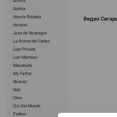
Griffin's
Gurkha
Hirochi Robaina
Видео Сигары
Horacio
Joya de Nicaragua
La Aroma del Caribe
Liga Privada
Luis Martinez
Macanudo
My Father
Nicarao
Nub
Oliva
Oro Del Mundo
Padron