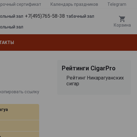
рочный сертификат
Календарь праздников
Telegram
+7(495)765-58-38
гольный зал
табачный зал
Корзина
гольный зал
ТАКТЫ
Рейтинги CigarPro
Рейтинг Никарагуанских
сигар
копировать ссылку
агуа
м