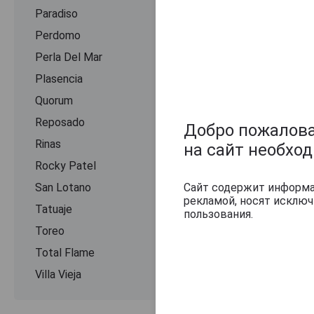
Paradiso
Perdomo
Perla Del Mar
Plasencia
Quorum
Reposado
Добро пожаловат
Rinas
на сайт необхо
Rocky Patel
San Lotano
Сайт содержит информац
рекламой, носят исклю
Оцените и нап
Tatuaje
пользования.
Toreo
Total Flame
Villa Vieja