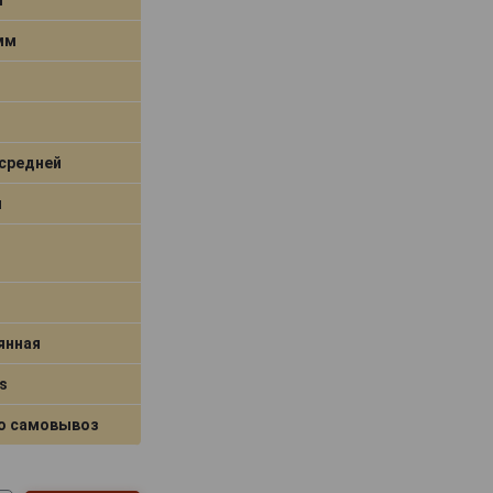
 мм
средней
я
янная
s
о самовывоз