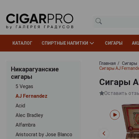
КАТАЛОГ
СПИРТНЫЕ НАПИТКИ
СИГАРЫ
АК
Главная
Сигары
Никарагуанские
Сигары AJ Fernande
сигары
Сигары AJ
5 Vegas
Оставить отз
AJ Fernandez
Acid
Alec Bradley
Alfambra
Aristocrat by Jose Blanco