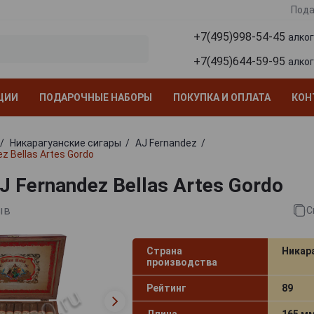
Пода
+7(495)998-54-45
алко
+7(495)644-59-95
алко
ЦИИ
ПОДАРОЧНЫЕ НАБОРЫ
ПОКУПКА И ОПЛАТА
КОН
Никарагуанские сигары
AJ Fernandez
z Bellas Artes Gordo
 Fernandez Bellas Artes Gordo
ыв
С
Страна
Никар
производства
Рейтинг
89
Длина
165 м