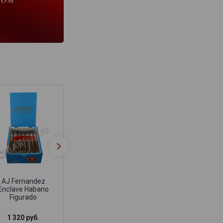
Сигары AJ
Сигары AJ
Fernandez Enclave
Fernandez Last C
Broadleaf Тоro
Maduro Cortica
AJ Fernandez
Enclave Habano
Figurado
1 320 руб.
2 400 руб.
1 290 руб.