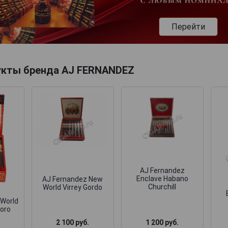
Перейти
укты бренда AJ FERNANDEZ
AJ Fernandez
Enclave Habano
AJ Fernandez New
Churchill
World Virrey Gordo
J
World
oro
1 200 руб.
2 100 руб.