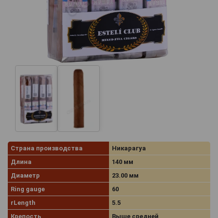
Страна производства
Никарагуа
Длина
140 мм
Диаметр
23.00 мм
Ring gauge
60
rLength
5.5
Крепость
Выше средней