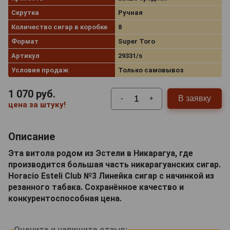
Скрутка
Ручная
Количество сигар в коробке
8
Формат
Super Toro
Артикул
29331/s
Условия продаж
Только самовывоз
1 070
руб.
В заявку
-
+
цена за штуку!
Описание
Эта витола родом из Эстели в Никарагуа, где
производится большая часть никарагуанских сигар.
Horacio Esteli Club №3 Линейка сигар с начинкой из
резанного табака. Сохранённое качество и
конкурентоспособная цена.
Оцените и напишите отзыв: