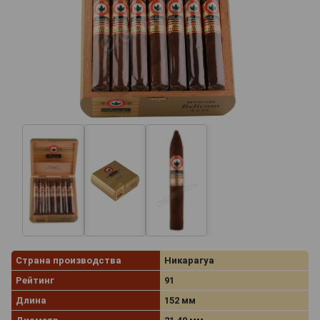
Страна производства
Никарагуа
Рейтинг
91
Длина
152 мм