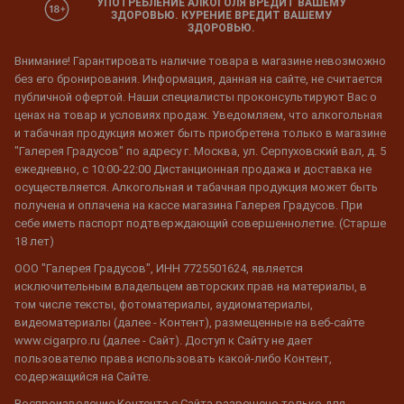
УПОТРЕБЛЕНИЕ АЛКОГОЛЯ ВРЕДИТ ВАШЕМУ
ЗДОРОВЬЮ. КУРЕНИЕ ВРЕДИТ ВАШЕМУ
ЗДОРОВЬЮ.
Внимание! Гарантировать наличие товара в магазине невозможно
без его бронирования. Информация, данная на сайте, не считается
публичной офертой. Наши специалисты проконсультируют Вас о
ценах на товар и условиях продаж. Уведомляем, что алкогольная
и табачная продукция может быть приобретена только в магазине
"Галерея Градусов" по адресу г. Москва, ул. Серпуховский вал, д. 5
ежедневно, с 10:00-22:00 Дистанционная продажа и доставка не
осуществляется. Алкогольная и табачная продукция может быть
получена и оплачена на кассе магазина Галерея Градусов. При
себе иметь паспорт подтверждающий совершеннолетие. (Старше
18 лет)
ООО "Галерея Градусов", ИНН 7725501624, является
исключительным владельцем авторских прав на материалы, в
том числе тексты, фотоматериалы, аудиоматериалы,
видеоматериалы (далее - Контент), размещенные на веб-сайте
www.cigarpro.ru (далее - Сайт). Доступ к Сайту не дает
пользователю права использовать какой-либо Контент,
содержащийся на Сайте.
Воспроизведение Контента с Сайта разрешено только для