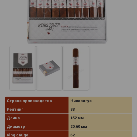
Страна производства
Никарагуа
Рейтинг
88
Длина
152 мм
Диаметр
20.60 мм
Ring gauge
52