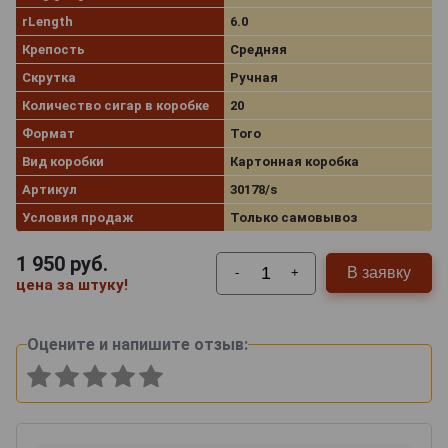
rLength
6.0
Крепость
Средняя
Скрутка
Ручная
Количество сигар в коробке
20
Формат
Toro
Вид коробки
Картонная коробка
Артикул
30178/s
Условия продаж
Только самовывоз
1 950
руб.
В заявку
-
+
цена за штуку!
Оцените и напишите отзыв: