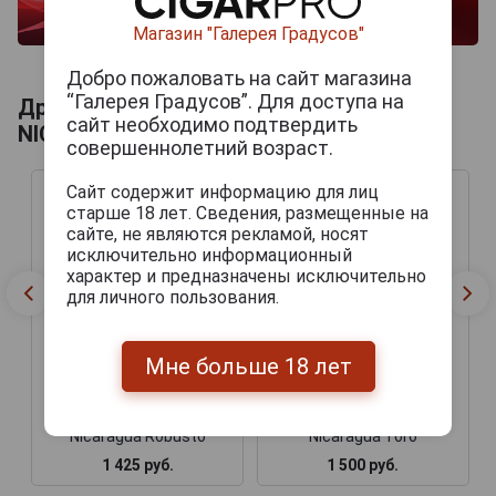
Магазин "Галерея Градусов"
Добро пожаловать на сайт магазина
“Галерея Градусов”. Для доступа на
Другие продукты бренда JOYA DE
сайт необходимо подтвердить
NICARAGUA
совершеннолетний возраст.
Сайт содержит информацию для лиц
старше 18 лет. Сведения, размещенные на
сайте, не являются рекламой, носят
исключительно информационный
характер и предназначены исключительно
для личного пользования.
Мне больше 18 лет
Сигары Joya de
Сигары Joya de
Nicaragua Flor de
Nicaragua Flor de
Nicaragua Robusto
Nicaragua Toro
1 425 руб.
1 500 руб.