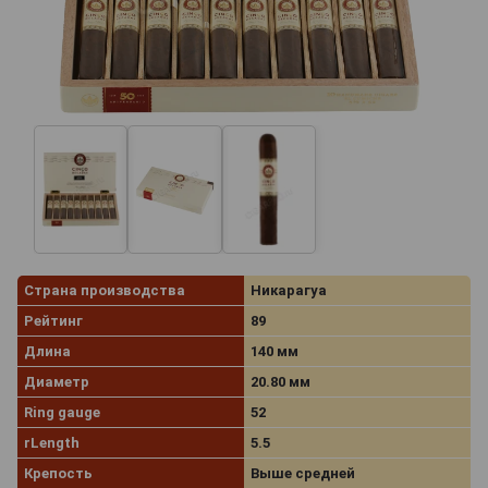
Страна производства
Никарагуа
Рейтинг
89
Длина
140 мм
Диаметр
20.80 мм
Ring gauge
52
rLength
5.5
Крепость
Выше средней