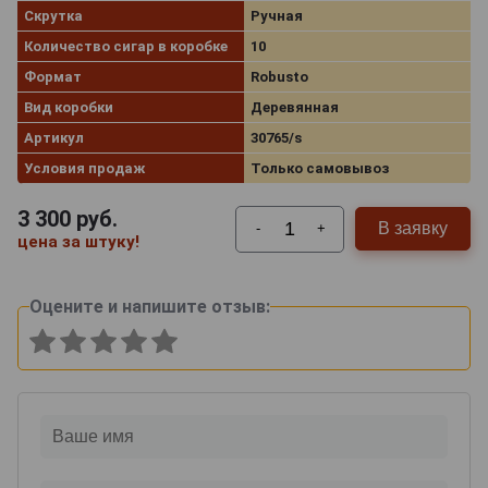
Скрутка
Ручная
Количество сигар в коробке
10
Формат
Robusto
Вид коробки
Деревянная
Артикул
30765/s
Условия продаж
Только самовывоз
3 300
руб.
В заявку
-
+
цена за штуку!
Оцените и напишите отзыв: