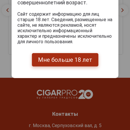
совершеннолетний возраст.
Сайт содержит информацию для лиц
старше 18 лет. Сведения, размещенные на
сайте, не являются рекламой, носят
исключительно информационный
Liga Privada №9 Belicoso
характер и предназначены исключительно
Сигары Liga Privada №9
для личного пользования.
Double Corona
1 660 руб.
3 300 руб.
Мне больше 18 лет
Контакты
г. Москва, Серпуховский вал, д. 5