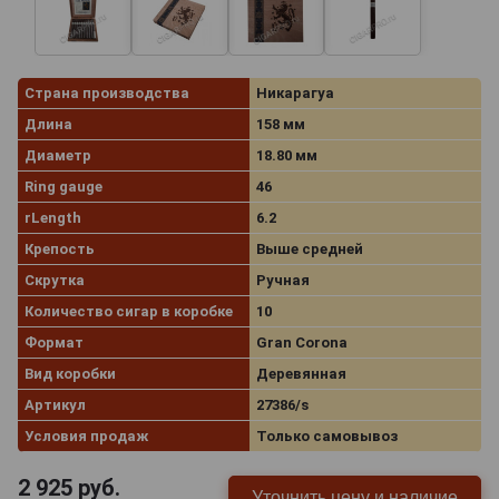
Страна производства
Никарагуа
Длина
158 мм
Диаметр
18.80 мм
Ring gauge
46
rLength
6.2
Крепость
Выше средней
Скрутка
Ручная
Количество сигар в коробке
10
Формат
Gran Corona
Вид коробки
Деревянная
Артикул
27386/s
Условия продаж
Только самовывоз
2 925
руб.
Уточнить цену и наличие