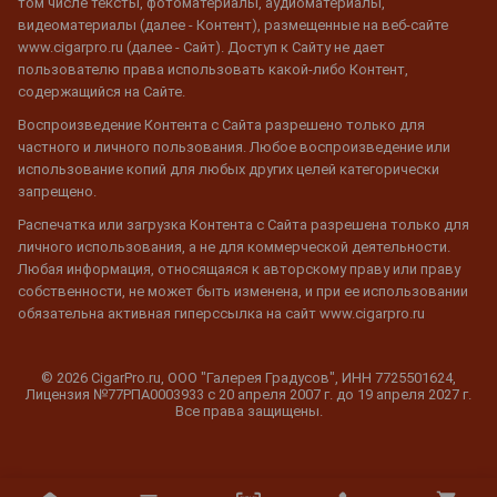
том числе тексты, фотоматериалы, аудиоматериалы,
видеоматериалы (далее - Контент), размещенные на веб-сайте
www.cigarpro.ru (далее - Сайт). Доступ к Сайту не дает
пользователю права использовать какой-либо Контент,
содержащийся на Сайте.
Воспроизведение Контента с Сайта разрешено только для
частного и личного пользования. Любое воспроизведение или
использование копий для любых других целей категорически
запрещено.
Распечатка или загрузка Контента с Сайта разрешена только для
личного использования, а не для коммерческой деятельности.
Любая информация, относящаяся к авторскому праву или праву
собственности, не может быть изменена, и при ее использовании
обязательна активная гиперссылка на сайт www.cigarpro.ru
© 2026 CigarPro.ru, ООО "Галерея Градусов", ИНН 7725501624,
Лицензия №77РПА0003933 c 20 апреля 2007 г. до 19 апреля 2027 г.
Все права защищены.