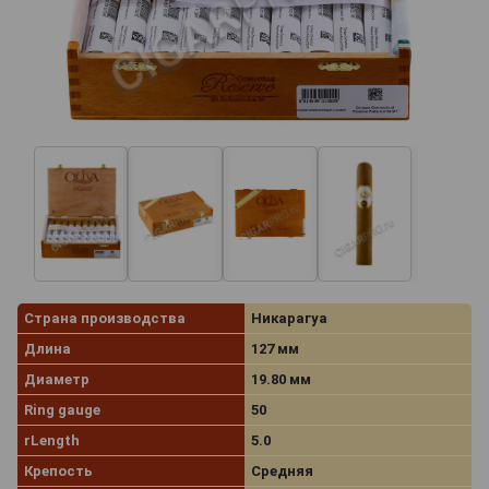
Страна производства
Никарагуа
Длина
127 мм
Диаметр
19.80 мм
Ring gauge
50
rLength
5.0
Крепость
Средняя