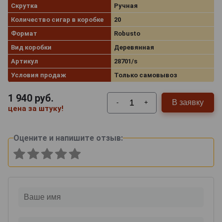
Скрутка
Ручная
Количество сигар в коробке
20
Формат
Robusto
Вид коробки
Деревянная
Артикул
28701/s
Условия продаж
Только самовывоз
1 940
руб.
В заявку
-
+
цена за штуку!
Оцените и напишите отзыв: