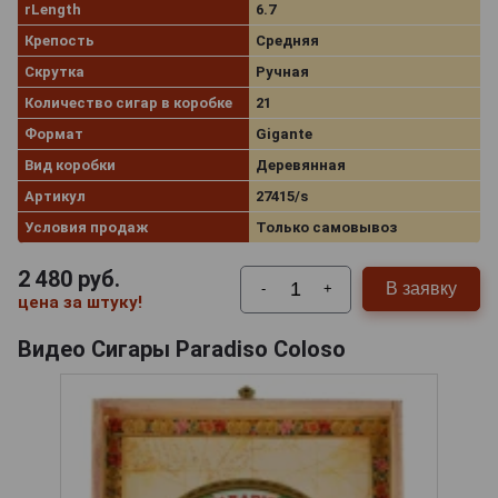
rLength
6.7
Крепость
Средняя
Скрутка
Ручная
Количество сигар в коробке
21
Формат
Gigante
Вид коробки
Деревянная
Артикул
27415/s
Условия продаж
Только самовывоз
2 480
руб.
В заявку
-
+
цена за штуку!
Видео Сигары Paradiso Coloso