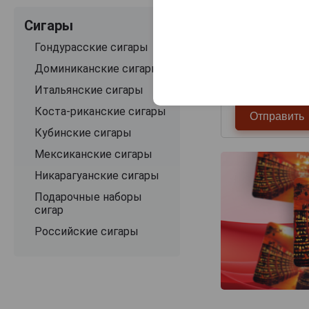
Сигары
Гондурасские сигары
Доминиканские сигары
Итальянские сигары
Коста-риканские сигары
Кубинские сигары
Мексиканские сигары
Никарагуанские сигары
Подарочные наборы
сигар
Российские сигары