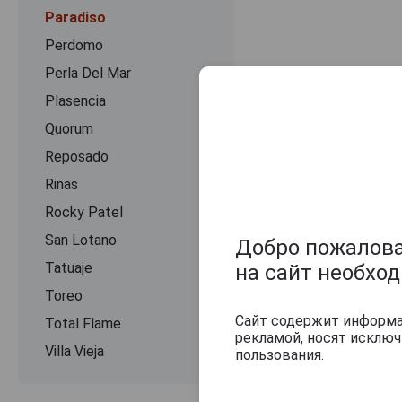
Paradiso
Perdomo
Perla Del Mar
Plasencia
Quorum
Reposado
Оцените и нап
Rinas
Rocky Patel
San Lotano
Добро пожаловат
Tatuaje
на сайт необхо
Toreo
Сайт содержит информац
Total Flame
рекламой, носят исклю
Villa Vieja
пользования.