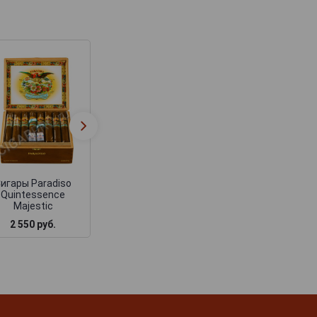
Сигары Paradiso 60-
Сигары Paradis
Ring Assortment
Coloso
Sampler
игары Paradiso
Quintessence
Majestic
2 550 руб.
18 000 руб.
2 480 руб.