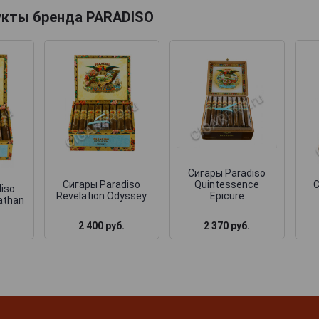
укты бренда PARADISO
Сигары Paradiso
Сигары Paradiso
Quintessence
С
iso
Revelation Odyssey
Epicure
iathan
2 400 руб.
2 370 руб.