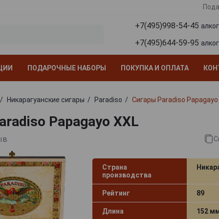
Пода
+7(495)998-54-45
алко
+7(495)644-59-95
алко
ЦИИ
ПОДАРОЧНЫЕ НАБОРЫ
ПОКУПКА И ОПЛАТА
КОН
Никарагуанские сигары
Paradiso
Сигары Paradiso Papagayo
aradiso Papagayo XXL
ыв
С
Страна
Никар
производства
Рейтинг
89
Длина
152 м