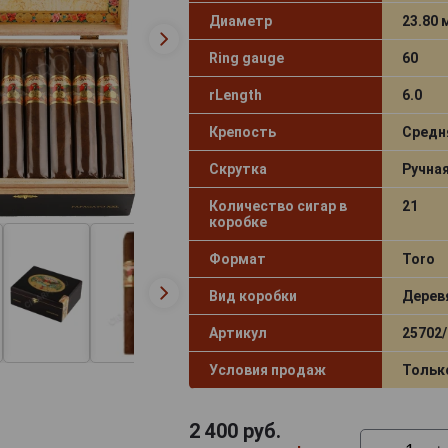
Диаметр
23.80
Ring gauge
60
rLength
6.0
Крепость
Средн
Скрутка
Ручна
Количество сигар в
21
коробке
Формат
Toro
Вид коробки
Дерев
Артикул
25702/
Условия продаж
Тольк
2 400
руб.