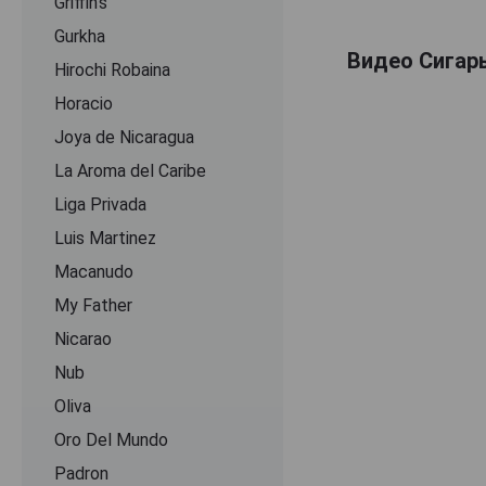
Griffin's
Gurkha
Видео Сигар
Hirochi Robaina
Horacio
Joya de Nicaragua
La Aroma del Caribe
Liga Privada
Luis Martinez
Macanudo
My Father
Nicarao
Nub
Oliva
Oro Del Mundo
Padron