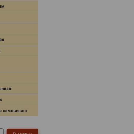
 мм
яя
я
янная
s
о самовывоз