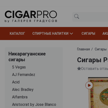
КАТАЛОГ
СПИРТНЫЕ НАПИТКИ
СИГАРЫ
АК
Главная
Сигары
Никарагуанские
Сигары P
сигары
5 Vegas
Оставить отз
AJ Fernandez
Acid
Alec Bradley
Alfambra
Aristocrat by Jose Blanco