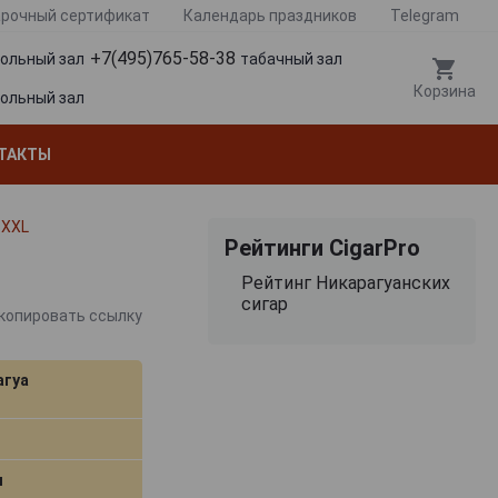
рочный сертификат
Календарь праздников
Telegram
+7(495)765-58-38
гольный зал
табачный зал
Корзина
гольный зал
ТАКТЫ
 XXL
Рейтинги CigarPro
Рейтинг Никарагуанских
сигар
копировать ссылку
агуа
м