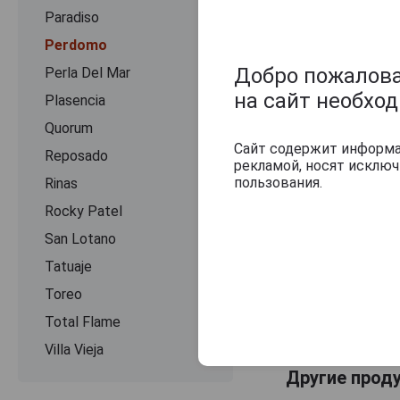
Paradiso
Perdomo
Добро пожаловат
Perla Del Mar
на сайт необхо
Plasencia
Quorum
Сайт содержит информац
Reposado
рекламой, носят исклю
пользования.
Rinas
Rocky Patel
San Lotano
Tatuaje
Toreo
Total Flame
Villa Vieja
Другие прод