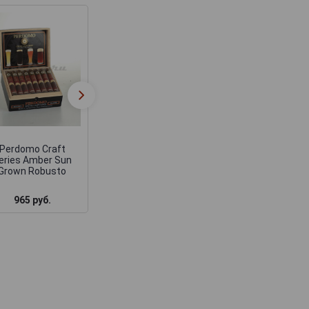
Perdomo Factory
Сигары Perdom
Tour Blend Sun
Factory Tour Ble
Grown Robusto
Connecticut Epic
Perdomo Craft
eries Amber Sun
Grown Robusto
965 руб.
1 290 руб.
1 755 руб.