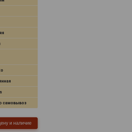
яя
я
to
янная
s
о самовывоз
цену и наличие