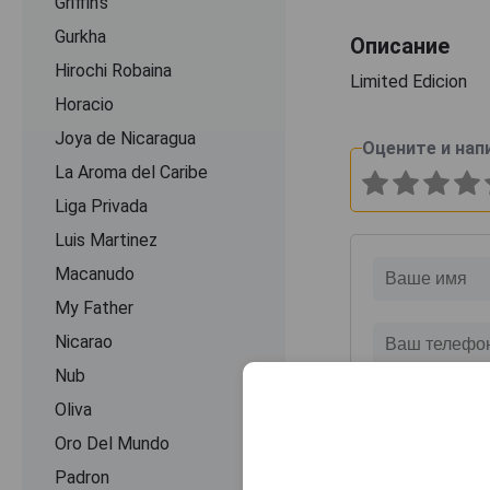
Griffin's
Gurkha
Описание
Hirochi Robaina
Limited Edicion
Horacio
Joya de Nicaragua
Оцените и нап
La Aroma del Caribe
Liga Privada
Luis Martinez
Macanudo
My Father
Nicarao
Nub
Oliva
Oro Del Mundo
Padron