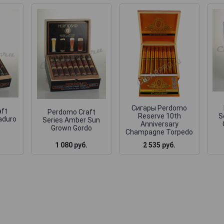
Сигары Perdomo
aft
Perdomo Craft
Reserve 10th
S
aduro
Series Amber Sun
Anniversary
Grown Gordo
Champagne Torpedo
1 080 руб.
2 535 руб.