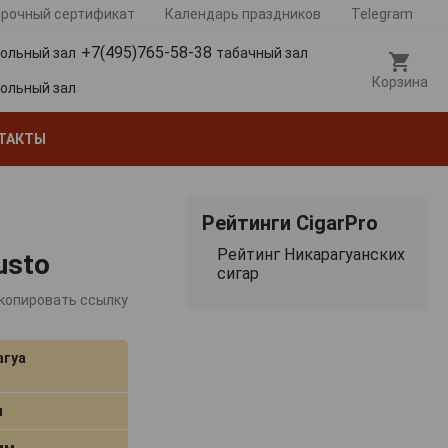
рочный сертификат
Календарь праздников
Telegram
+7(495)765-58-38
гольный зал
табачный зал
Корзина
гольный зал
ТАКТЫ
Рейтинги CigarPro
Рейтинг Никарагуанских
usto
сигар
копировать ссылку
агуа
м
 мм