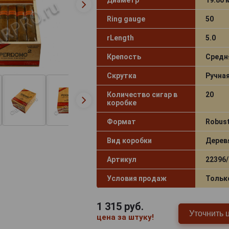
Ring gauge
50
rLength
5.0
Крепость
Средн
Скрутка
Ручна
Количество сигар в
20
коробке
Формат
Robus
Вид коробки
Дерев
Артикул
22396/
Условия продаж
Тольк
1 315
руб.
Уточнить 
цена за штуку!