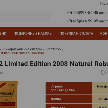
Пода
+7(495)998-54-45
алко
+7(495)644-59-95
алко
ЦИИ
ПОДАРОЧНЫЕ НАБОРЫ
ПОКУПКА И ОПЛАТА
КОН
Никарагуанские сигары
Perdomo
Edition 2008 Natural Robusto
 Limited Edition 2008 Natural Rob
ыв
С
Страна
Никар
производства
Длина
127 м
Диаметр
19.80