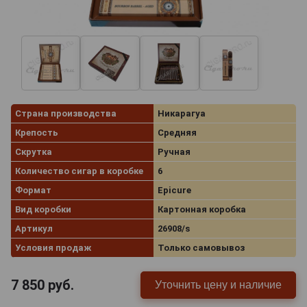
Страна производства
Никарагуа
Крепость
Средняя
Скрутка
Ручная
Количество сигар в коробке
6
Формат
Epicure
Вид коробки
Картонная коробка
Артикул
26908/s
Условия продаж
Только самовывоз
7 850
руб.
Уточнить цену и наличие