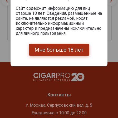
Сайт содержит информацию для лиц
старше 18 лет. Сведения, размещенные на
сайте, не являются рекламой, носят
исключительно информационный
Perdomo Craft Series
Perdomo Craft Series
характер и предназначены исключительно
Stout Maduro Epicure
Amber Sun Grown Gordo
для личного пользования.
1 010 руб.
1 080 руб.
Мне больше 18 лет
Контакты
г. Москва, Серпуховский вал, д. 5
Ежедневно с 10:00 до 22:00