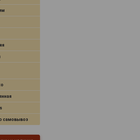
 мм
яя
я
to
янная
s
о самовывоз