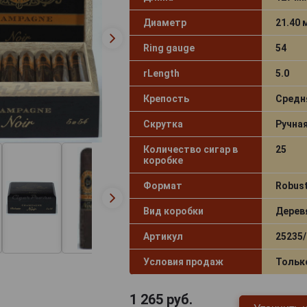
Диаметр
21.40
Ring gauge
54
rLength
5.0
Крепость
Средн
Скрутка
Ручна
Количество сигар в
25
коробке
Формат
Robus
Вид коробки
Дерев
Артикул
25235/
Условия продаж
Тольк
1 265
руб.