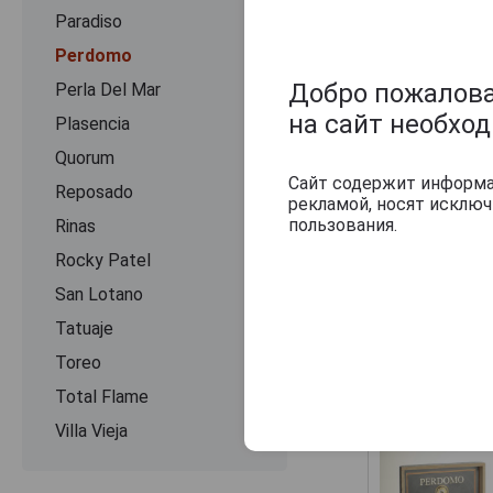
Paradiso
Perdomo
Добро пожаловат
Perla Del Mar
на сайт необхо
Plasencia
Quorum
Сайт содержит информац
Reposado
рекламой, носят исклю
пользования.
Rinas
Rocky Patel
San Lotano
Tatuaje
Toreo
Другие прод
Total Flame
Villa Vieja