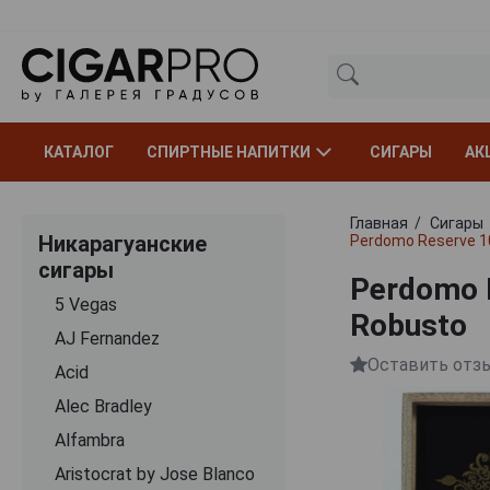
КАТАЛОГ
СПИРТНЫЕ НАПИТКИ
СИГАРЫ
АК
Главная
Сигары
Никарагуанские
Perdomo Reserve 1
сигары
Perdomo R
5 Vegas
Robusto
AJ Fernandez
Оставить отз
Acid
Alec Bradley
Alfambra
Aristocrat by Jose Blanco