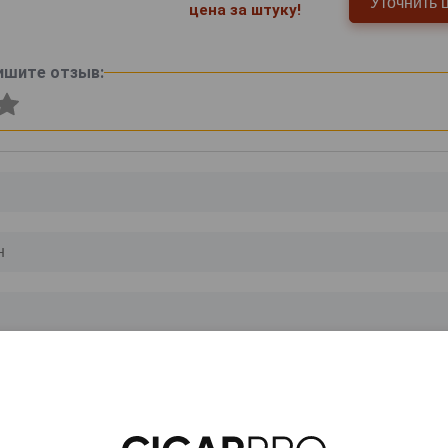
Уточнить 
цена за штуку!
ишите отзыв:
0
и