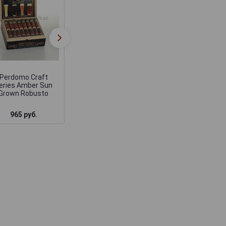
Perdomo Factory
Сигары Perdom
Tour Blend Sun
Factory Tour Ble
Grown Robusto
Connecticut Epic
Perdomo Craft
eries Amber Sun
Grown Robusto
965 руб.
1 290 руб.
1 755 руб.