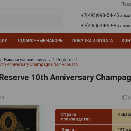
Пода
+7(495)998-54-45
алко
+7(495)644-59-95
алко
ЦИИ
ПОДАРОЧНЫЕ НАБОРЫ
ПОКУПКА И ОПЛАТА
КОН
Никарагуанские сигары
Perdomo
0th Anniversary Champagne Noir Robusto
eserve 10th Anniversary Champag
ыв
С
Страна
Никар
производства
Длина
127 м