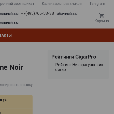
рочный сертификат
Календарь праздников
Telegram
+7(495)765-58-38
гольный зал
табачный зал
Корзина
гольный зал
ТАКТЫ
Рейтинги CigarPro
Рейтинг Никарагуанских
ne Noir
сигар
копировать ссылку
агуа
м