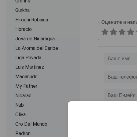
Griffin's
Gurkha
Hirochi Robaina
Оцените и нап
Horacio
Joya de Nicaragua
La Aroma del Caribe
Liga Privada
Luis Martinez
Macanudo
My Father
Nicarao
Nub
Oliva
Oro Del Mundo
Padron