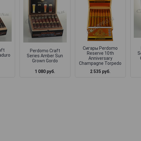
Сигары Perdomo
aft
Perdomo Craft
Reserve 10th
S
aduro
Series Amber Sun
Anniversary
Grown Gordo
Champagne Torpedo
1 080 руб.
2 535 руб.