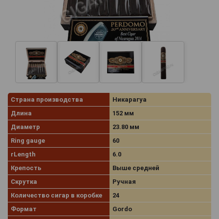
Страна производства
Никарагуа
Длина
152 мм
Диаметр
23.80 мм
Ring gauge
60
rLength
6.0
Крепость
Выше средней
Скрутка
Ручная
Количество сигар в коробке
24
Формат
Gordo