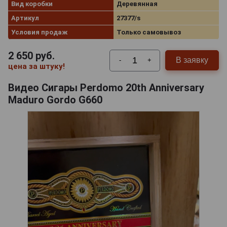
Вид коробки
Деревянная
Артикул
27377/s
Условия продаж
Только самовывоз
2 650
руб.
В заявку
-
+
цена за штуку!
Видео Сигары Perdomo 20th Anniversary
Maduro Gordo G660