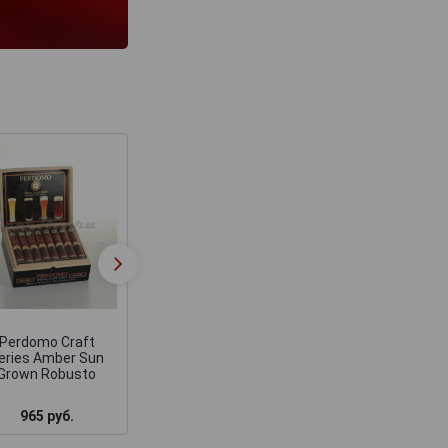
Perdomo Factory
Сигары Perdom
Tour Blend Sun
Factory Tour Ble
Grown Robusto
Connecticut Epic
Perdomo Craft
eries Amber Sun
Grown Robusto
965 руб.
1 290 руб.
1 755 руб.