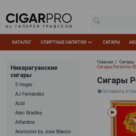
КАТАЛОГ
СПИРТНЫЕ НАПИТКИ
СИГАРЫ
АК
Главная
Сигары
Никарагуанские
Сигары Perdomo 30
сигары
Сигары P
5 Vegas
Оставить отз
AJ Fernandez
Acid
Alec Bradley
Alfambra
Aristocrat by Jose Blanco