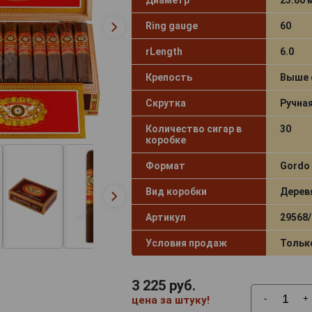
Ring gauge
60
rLength
6.0
Крепость
Выше 
Скрутка
Ручна
Количество сигар в
30
коробке
Формат
Gordo
Вид коробки
Дерев
Артикул
29568/
Условия продаж
Тольк
3 225
руб.
-
+
цена за штуку!