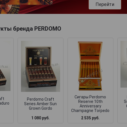
Перейти
укты бренда PERDOMO
Сигары Perdomo
aft
Perdomo Craft
Reserve 10th
S
aduro
Series Amber Sun
Anniversary
Grown Gordo
Champagne Torpedo
1 080 руб.
2 535 руб.