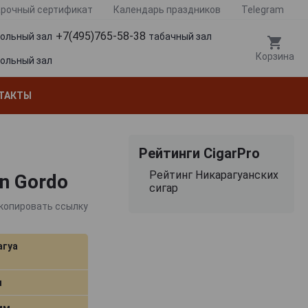
рочный сертификат
Календарь праздников
Telegram
+7(495)765-58-38
гольный зал
табачный зал
Корзина
гольный зал
ТАКТЫ
Рейтинги CigarPro
Рейтинг Никарагуанских
n Gordo
сигар
копировать ссылку
агуа
м
 мм