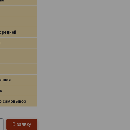
средней
я
янная
s
о самовывоз
В заявку