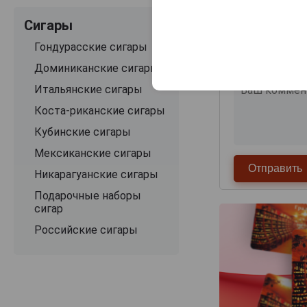
Сигары
Гондурасские сигары
Доминиканские сигары
Итальянские сигары
Коста-риканские сигары
Кубинские сигары
Мексиканские сигары
Никарагуанские сигары
Подарочные наборы
сигар
Российские сигары