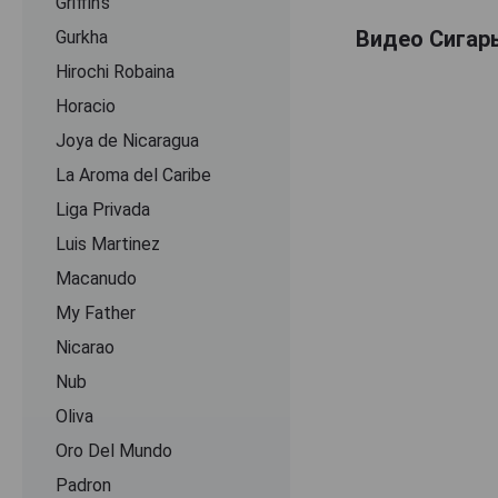
Griffin's
Видео Сигары
Gurkha
Hirochi Robaina
Horacio
Joya de Nicaragua
La Aroma del Caribe
Liga Privada
Luis Martinez
Macanudo
My Father
Nicarao
Nub
Oliva
Oro Del Mundo
Padron