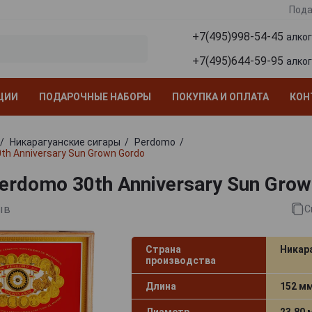
Пода
+7(495)998-54-45
алко
+7(495)644-59-95
алко
ЦИИ
ПОДАРОЧНЫЕ НАБОРЫ
ПОКУПКА И ОПЛАТА
КОН
Никарагуанские сигары
Perdomo
th Anniversary Sun Grown Gordo
erdomo 30th Anniversary Sun Grow
ыв
С
Страна
Никар
производства
Длина
152 м
Диаметр
23.80