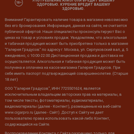
УПОТРЕБЛЕНИЕ АЛКОГОЛЯ ВРЕДИТ ВАШЕМУ
ЗДОРОВЬЮ. КУРЕНИЕ ВРЕДИТ ВАШЕМУ
ЗДОРОВЬЮ.
Внимание! Гарантировать наличие товара в магазине невозможно
без его бронирования. Информация, данная на сайте, не считается
публичной офертой. Наши специалисты проконсультируют Вас о
ценах на товар и условиях продаж. Уведомляем, что алкогольная
и табачная продукция может быть приобретена только в магазине
"Галерея Градусов" по адресу г. Москва, ул. Серпуховский вал, д. 5
ежедневно, с 10:00-22:00 Дистанционная продажа и доставка не
осуществляется. Алкогольная и табачная продукция может быть
получена и оплачена на кассе магазина Галерея Градусов. При
себе иметь паспорт подтверждающий совершеннолетие. (Старше
18 лет)
ООО "Галерея Градусов", ИНН 7725501624, является
исключительным владельцем авторских прав на материалы, в
том числе тексты, фотоматериалы, аудиоматериалы,
видеоматериалы (далее - Контент), размещенные на веб-сайте
www.cigarpro.ru (далее - Сайт). Доступ к Сайту не дает
пользователю права использовать какой-либо Контент,
содержащийся на Сайте.
Воспроизведение Контента с Сайта разрешено только для