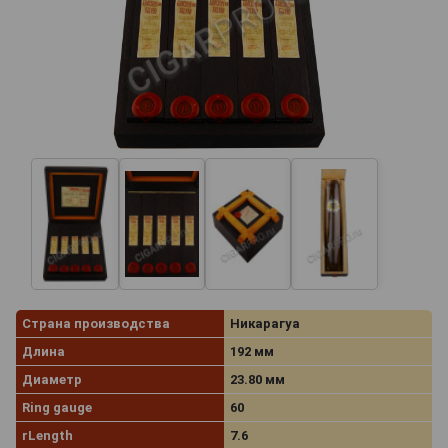
Страна производства
Никарагуа
Длина
192 мм
Диаметр
23.80 мм
Ring gauge
60
rLength
7.6