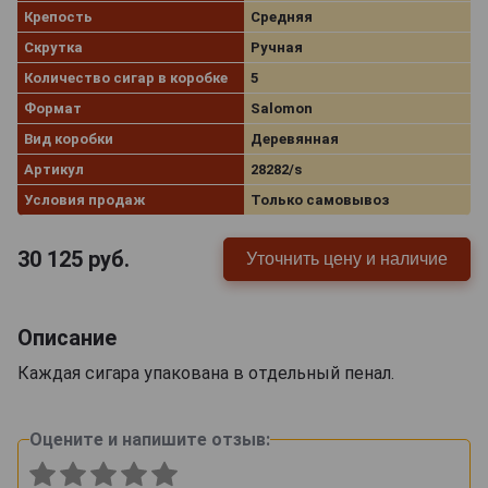
Крепость
Средняя
Скрутка
Ручная
Количество сигар в коробке
5
Формат
Salomon
Вид коробки
Деревянная
Артикул
28282/s
Условия продаж
Только самовывоз
30 125
руб.
Уточнить цену и наличие
Описание
Каждая сигара упакована в отдельный пенал.
Оцените и напишите отзыв: