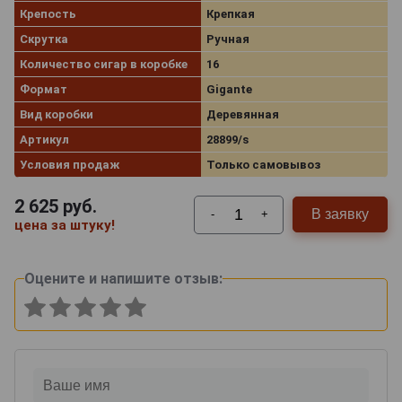
Крепость
Крепкая
Скрутка
Ручная
Количество сигар в коробке
16
Формат
Gigante
Вид коробки
Деревянная
Артикул
28899/s
Условия продаж
Только самовывоз
2 625
руб.
В заявку
-
+
цена за штуку!
Оцените и напишите отзыв: