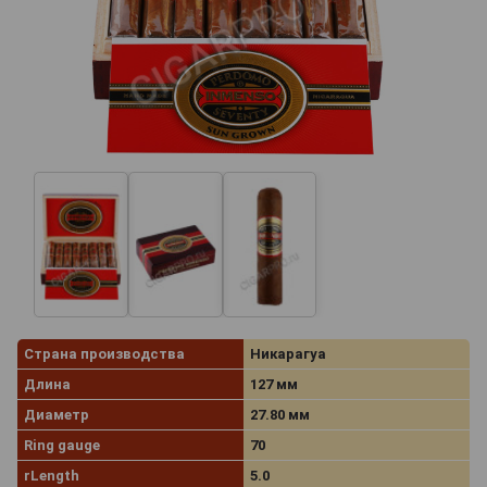
Страна производства
Никарагуа
Длина
127 мм
Диаметр
27.80 мм
Ring gauge
70
rLength
5.0