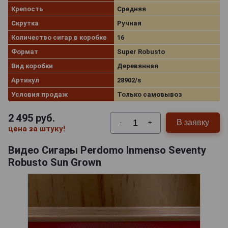
Крепость
Средняя
Скрутка
Ручная
Количество сигар в коробке
16
Формат
Super Robusto
Вид коробки
Деревянная
Артикул
28902/s
Условия продаж
Только самовывоз
2 495
руб.
В заявку
-
+
цена за штуку!
Видео Сигары Perdomo Inmenso Seventy
Robusto Sun Grown