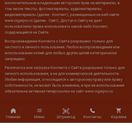
исключительным владельцем авторских прав на материалы, в
том числе тексты, фотоматериалы, аудиоматериалы,
видеоматериалы (далее - Контент), размещенные на веб-сайте
www.cigarpro.ru (далее - Сайт). Доступ к Сайту не дает
пользователю права использовать какой-либо Контент,
содержащийся на Сайте.
Воспроизведение Контента с Сайта разрешено только для
частного и личного пользования. Любое воспроизведение или
использование копий для любых других целей категорически
запрещено.
Распечатка или загрузка Контента с Сайта разрешена только для
личного использования, а не для коммерческой деятельности.
Любая информация, относящаяся к авторскому праву или праву
собственности, не может быть изменена, и при ее использовании
обязательна активная гиперссылка на сайт www.cigarpro.ru
© 2026 CigarPro.ru, ООО "Галерея Градусов", ИНН 7725501624,
Лицензия №77РПА0003933 c 20 апреля 2007 г. до 19 апреля 2027 г.
Штрихкод
Главная
Меню
Контакты
Корзина
Все права защищены.