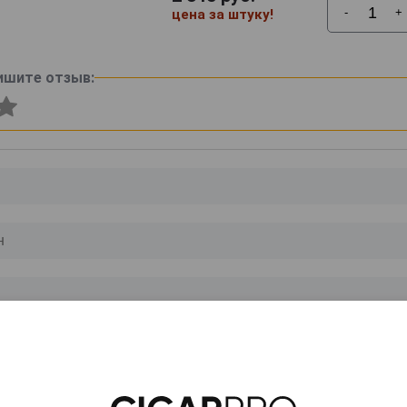
-
+
цена за штуку!
ишите отзыв:
0
и