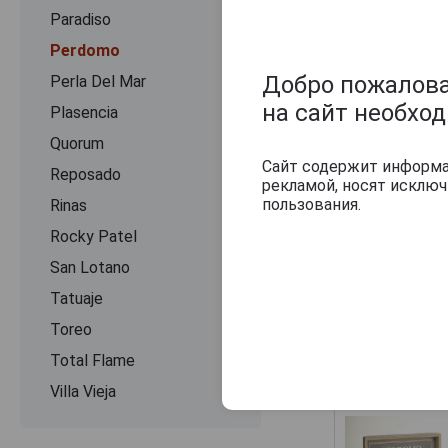
Paradiso
Perdomo
Добро пожаловат
Perla Del Mar
на сайт необхо
Plasencia
Quorum
Сайт содержит информац
Reposado
рекламой, носят исклю
пользования.
Rinas
Rocky Patel
San Lotano
Tatuaje
Toreo
Total Flame
Другие прод
Villa Vieja