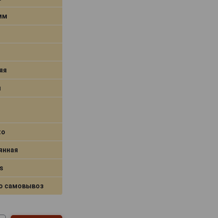
 мм
яя
я
to
янная
s
о самовывоз