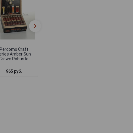
Perdomo Factory
Сигары Perdom
Tour Blend Sun
Factory Tour Ble
Grown Robusto
Connecticut Epic
Perdomo Craft
eries Amber Sun
Grown Robusto
965 руб.
1 290 руб.
1 755 руб.