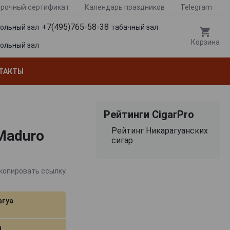
рочный сертификат
Календарь праздников
Telegram
+7(495)765-58-38
гольный зал
табачный зал
Корзина
гольный зал
ТАКТЫ
Рейтинги CigarPro
Рейтинг Никарагуанских
Maduro
сигар
копировать ссылку
агуа
м