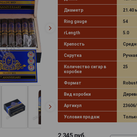
Диаметр
21.40
Ring gauge
54
rLength
5.0
Крепость
Средн
Скрутка
Ручна
Количество сигар в
25
коробке
Формат
Robus
Вид коробки
Дерев
Артикул
23606/
Условия продаж
Тольк
2 345
руб.