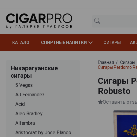
КАТАЛОГ
СПИРТНЫЕ НАПИТКИ
СИГАРЫ
АК
Главная
Сигары
Никарагуанские
Сигары Perdomo Re
сигары
Сигары P
5 Vegas
Robusto
AJ Fernandez
Оставить отз
Acid
Alec Bradley
Alfambra
Aristocrat by Jose Blanco