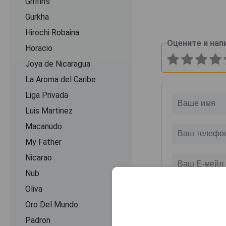
Griffin's
Gurkha
Hirochi Robaina
Оцените и нап
Horacio
Joya de Nicaragua
La Aroma del Caribe
Liga Privada
Luis Martinez
Macanudo
My Father
Nicarao
Nub
Oliva
Oro Del Mundo
Padron