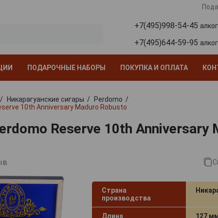
Пода
+7(495)998-54-45
алко
+7(495)644-59-95
алко
ЦИИ
ПОДАРОЧНЫЕ НАБОРЫ
ПОКУПКА И ОПЛАТА
КОН
Никарагуанские сигары
Perdomo
serve 10th Anniversary Maduro Robusto
erdomo Reserve 10th Anniversary 
ыв
С
Страна
Никар
производства
Длина
127 м