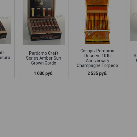
Сигары Perdomo
aft
Perdomo Craft
Reserve 10th
S
aduro
Series Amber Sun
Anniversary
Grown Gordo
Champagne Torpedo
1 080 руб.
2 535 руб.