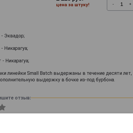
-
+
цена за штуку!
- Эквадор;
- Никарагуа;
 - Никарагуа;
ки линейки Small Batch выдержаны в течение десяти лет,
ополнительную выдержку в бочке из-под бурбона.
ишите отзыв: