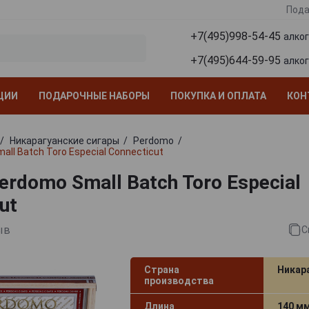
Пода
+7(495)998-54-45
алко
+7(495)644-59-95
алко
ЦИИ
ПОДАРОЧНЫЕ НАБОРЫ
ПОКУПКА И ОПЛАТА
КОН
Никарагуанские сигары
Perdomo
ll Batch Toro Especial Connecticut
rdomo Small Batch Toro Especial
ut
ыв
С
Страна
Никар
производства
Длина
140 м