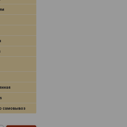
 мм
я
я
янная
s
о самовывоз