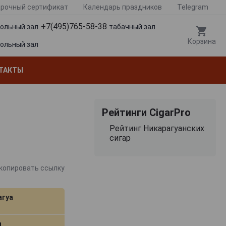
рочный сертификат
Календарь праздников
Telegram
+7(495)765-58-38
гольный зал
табачный зал
Корзина
гольный зал
ТАКТЫ
Рейтинги CigarPro
Рейтинг Никарагуанских
сигар
копировать ссылку
агуа
м