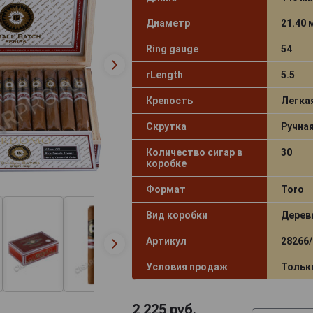
Диаметр
21.40
Ring gauge
54
rLength
5.5
Крепость
Легка
Скрутка
Ручна
Количество сигар в
30
коробке
Формат
Toro
Вид коробки
Дерев
Артикул
28266/
Условия продаж
Тольк
2 225
руб.