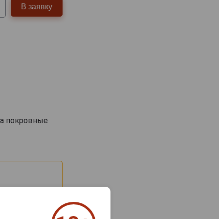
В заявку
 а покровные