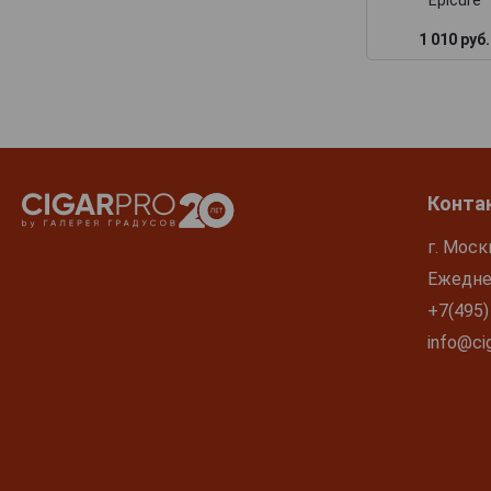
Epicure
1 010 руб.
Конта
г. Моск
Ежеднев
+7(495)
info@cig