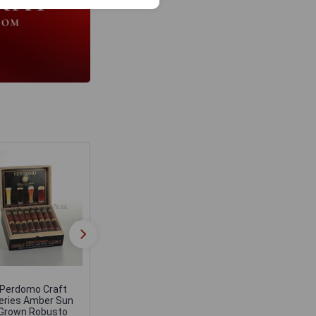
Perdomo Factory
Сигары Perdom
Tour Blend Sun
Factory Tour Ble
Grown Robusto
Connecticut Epic
Perdomo Craft
eries Amber Sun
Grown Robusto