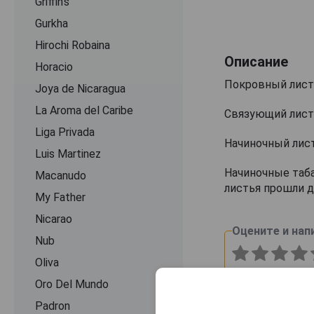
Griffin's
Gurkha
Hirochi Robaina
Описание
Horacio
Покровный лист 
Joya de Nicaragua
La Aroma del Caribe
Связующий лист 
Liga Privada
Начиночный лист
Luis Martinez
Начиночные таба
Macanudo
листья прошли д
My Father
Nicarao
Оцените и нап
Nub
Oliva
Oro Del Mundo
Padron