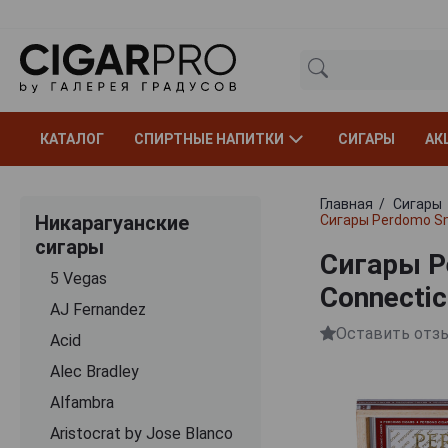
КАТАЛОГ
СПИРТНЫЕ НАПИТКИ
СИГАРЫ
АК
Главная
Сигары
Никарагуанские
Сигары Perdomo Sma
сигары
Сигары Pe
5 Vegas
Connectic
AJ Fernandez
Оставить отз
Acid
Alec Bradley
Alfambra
Aristocrat by Jose Blanco