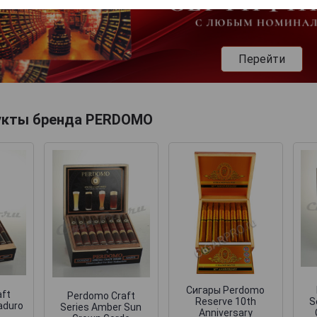
Перейти
укты бренда PERDOMO
Сигары Perdomo
aft
Perdomo Craft
Reserve 10th
S
aduro
Series Amber Sun
Anniversary