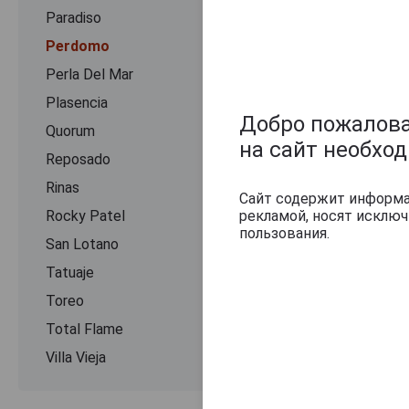
Paradiso
Perdomo
Perla Del Mar
Plasencia
Добро пожаловат
Quorum
на сайт необхо
Reposado
Rinas
Сайт содержит информац
рекламой, носят исклю
Rocky Patel
пользования.
San Lotano
Tatuaje
Toreo
Total Flame
Villa Vieja