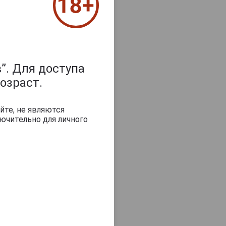
”. Для доступа
озраст.
з 2000 знаков
йте, не являются
ючительно для личного