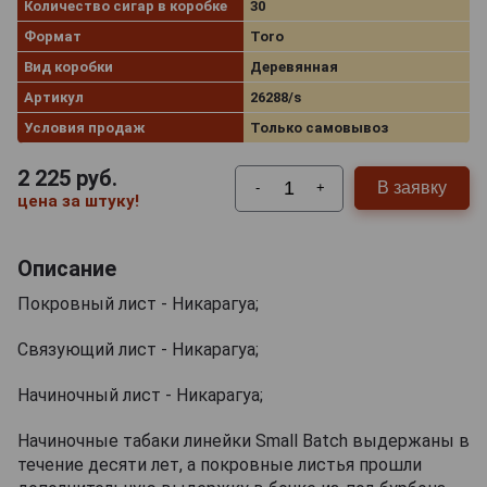
Количество сигар в коробке
30
Формат
Toro
Вид коробки
Деревянная
Артикул
26288/s
Условия продаж
Только самовывоз
2 225
руб.
В заявку
-
+
цена за штуку!
Описание
Покровный лист - Никарагуа;
Связующий лист - Никарагуа;
Начиночный лист - Никарагуа;
Начиночные табаки линейки Small Batch выдержаны в
течение десяти лет, а покровные листья прошли