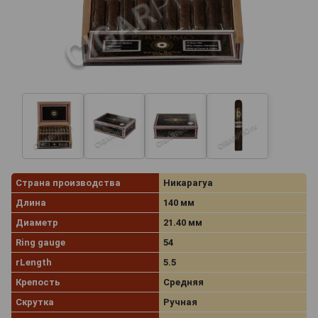
Страна производства
Никарагуа
Длина
140 мм
Диаметр
21.40 мм
Ring gauge
54
rLength
5.5
Крепость
Средняя
Скрутка
Ручная