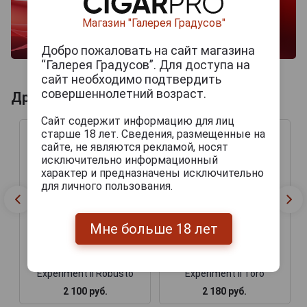
Магазин "Галерея Градусов"
Добро пожаловать на сайт магазина
“Галерея Градусов”. Для доступа на
сайт необходимо подтвердить
совершеннолетний возраст.
Другие продукты бренда TATUAJE
Сайт содержит информацию для лиц
старше 18 лет. Сведения, размещенные на
сайте, не являются рекламой, носят
исключительно информационный
характер и предназначены исключительно
для личного пользования.
Мне больше 18 лет
Сигары Tatuaje Mexican
Сигары Tatuaje Mexican
Experiment II Robusto
Experiment II Toro
2 100 руб.
2 180 руб.