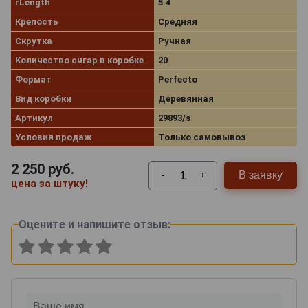
rLength
5.4
Крепость
Средняя
Скрутка
Ручная
Количество сигар в коробке
20
Формат
Perfecto
Вид коробки
Деревянная
Артикул
29893/s
Условия продаж
Только самовывоз
2 250
руб.
В заявку
-
+
цена за штуку!
Оцените и напишите отзыв: