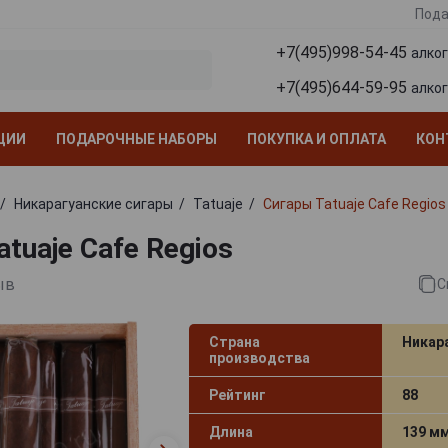
Пода
+7(495)998-54-45
алко
+7(495)644-59-95
алко
ЦИИ
ПОДАРОЧНЫЕ НАБОРЫ
ПОКУПКА И ОПЛАТА
КОН
Никарагуанские сигары
Tatuaje
Сигары Tatuaje Cafe Regios
tuaje Cafe Regios
ыв
С
Страна
Никар
производства
Рейтинг
88
Длина
139 м