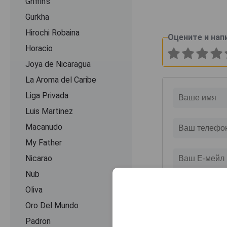
Griffin's
Gurkha
Hirochi Robaina
Оцените и нап
Horacio
Joya de Nicaragua
La Aroma del Caribe
Liga Privada
Luis Martinez
Macanudo
My Father
Nicarao
Nub
Oliva
Oro Del Mundo
Padron