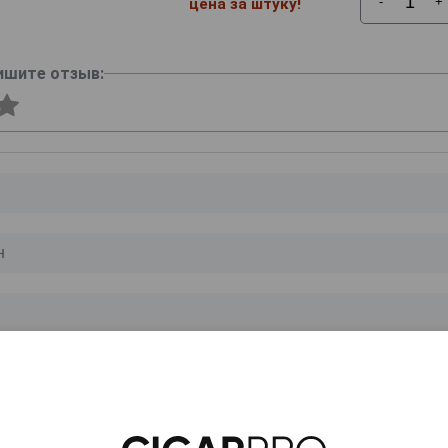
-
+
цена за штуку!
ишите отзыв:
0
и