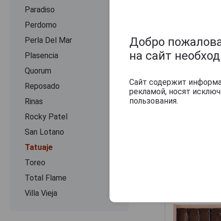
Paradiso
Perdomo
Добро пожаловат
Perla Del Mar
на сайт необхо
Plasencia
Quorum
Сайт содержит информац
Reposado
рекламой, носят исклю
пользования.
Rinas
Rocky Patel
San Lotano
Tatuaje
Toreo
Другие прод
Total Flame
Villa Vieja