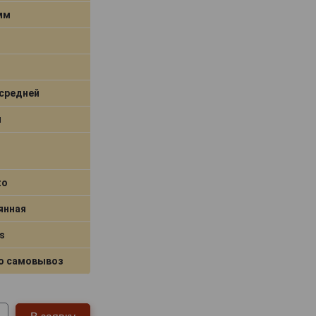
 мм
средней
я
to
янная
s
о самовывоз