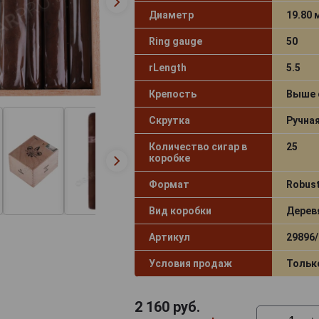
Диаметр
19.80
Ring gauge
50
rLength
5.5
Крепость
Выше 
Скрутка
Ручна
Количество сигар в
25
коробке
Формат
Robus
Вид коробки
Дерев
Артикул
29896/
Условия продаж
Тольк
2 160
руб.