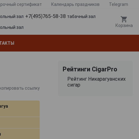
рочный сертификат
Календарь праздников
Telegram
+7(495)765-58-38
гольный зал
табачный зал
Корзина
гольный зал
ТАКТЫ
Рейтинги CigarPro
Рейтинг Никарагуанских
сигар
копировать ссылку
агуа
м