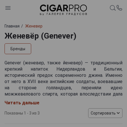
Главная
Женевер
Женевёр (Genever)
Бренды
Genever (женевер, также йеневер) — традиционный
крепкий напиток Нидерландов и Бельгии,
исторический предок современного джина. Именно
от него в XVII веке английские солдаты, воевавшие
на стороне голландцев, переняли идею
можжевелового спирта, которая впоследствии дала
начало джину. Несмотря на родство, женевер
Читать дальше
заметно отличается по вкусу: он более плотный,
солодовый и злаковый, по характеру ближе к
Показаны 1 - 3 из 3
Сортировать
невыдержанному виски, чем к лёгкому сухому
собрату.