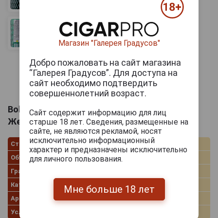
бочковые версии добавляют ваниль, орехи и
древесность. Подают женевер обычно сильно
охлаждённым, в характерной рюмке-тюльпане,
налитой до самых краёв. На родине его традиционно
Магазин "Галерея Градусов"
сопровождают кружкой пива — такое сочетание в
Нидерландах называют kopstootje. Молодой стиль
Добро пожаловать на сайт магазина
хорошо проявляет себя в коктейлях, а старый и
“Галерея Градусов”. Для доступа на
korenwijn чаще смакуют в чистом виде.
сайт необходимо подтвердить
совершеннолетний возраст.
Bobbys Scheidam Jenever Боббис Схидам
Сайт содержит информацию для лиц
Женевер 0.7л
старше 18 лет. Сведения, размещенные на
сайте, не являются рекламой, носят
исключительно информационный
Страна производства
Нидерланды
характер и предназначены исключительно
Объём
0.7 л
для личного пользования.
Градус
38.0%
Категория
Oude genever
Мне больше 18 лет
Артикул
82762
Условия продаж
Только самовывоз