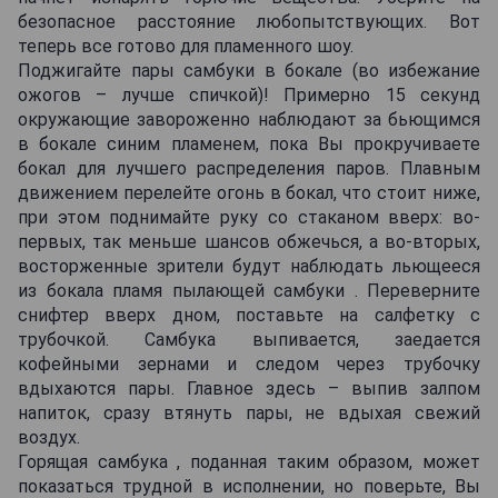
безопасное расстояние любопытствующих. Вот
теперь все готово для пламенного шоу.
Поджигайте пары самбуки в бокале (во избежание
ожогов – лучше спичкой)! Примерно 15 секунд
окружающие завороженно наблюдают за бьющимся
в бокале синим пламенем, пока Вы прокручиваете
бокал для лучшего распределения паров. Плавным
движением перелейте огонь в бокал, что стоит ниже,
при этом поднимайте руку со стаканом вверх: во-
первых, так меньше шансов обжечься, а во-вторых,
восторженные зрители будут наблюдать льющееся
из бокала пламя пылающей самбуки . Переверните
снифтер вверх дном, поставьте на салфетку с
трубочкой. Самбука выпивается, заедается
кофейными зернами и следом через трубочку
вдыхаются пары. Главное здесь – выпив залпом
напиток, сразу втянуть пары, не вдыхая свежий
воздух.
Горящая самбука , поданная таким образом, может
показаться трудной в исполнении, но поверьте, Вы