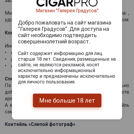
застыл в воздухе, ведь оба напитка прозрачны.
Магазин "Галерея Градусов"
Многих людей интересует коктейль ром самбука ,
удовлетворю их любопытство следующим рецептом:
Добро пожаловать на сайт магазина
“Галерея Градусов”. Для доступа на
Коктейль «Магнум 44»
сайт необходимо подтвердить
совершеннолетний возраст.
Ингредиенты:
• самбука черная 20 мл;
Сайт содержит информацию для лиц
• ром золотой 20 мл;
старше 18 лет. Сведения, размещенные на
сайте, не являются рекламой, носят
• абсент 20мл.
исключительно информационный
характер и предназначены исключительно
Способ приготовления:
для личного пользования.
По ложке в ликерную рюмку последовательно
добавляются самбука, ром и абсент. Вы получаете
красивый и очень крепкий шот.
Мне больше 18 лет
А вот отличный рецепт для тех, кто ищет коктейль
самбука шампанское .
Коктейль «Слепой фотограф»