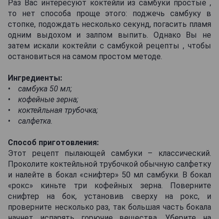
Раз Вас интересуют коктейли из самбуки простые ,
то нет способа проще этого: поджечь самбуку в
стопке, подождать несколько секунд, погасить пламя
одним выдохом и залпом выпить. Однако Вы не
затем искали коктейли с самбукой рецепты , чтобы
остановиться на самом простом методе.
Ингредиенты:
• самбука 50 мл;
• кофейные зерна;
• коктейльная трубочка;
• салфетка.
Способ приготовления:
Этот рецепт пылающей самбуки – классический.
Проколите коктейльной трубочкой обычную салфетку
и налейте в бокал «снифтер» 50 мл самбуки. В бокал
«рокс» киньте три кофейных зерна. Поверните
снифтер на бок, установив сверху на рокс, и
проверните несколько раз, так большая часть бокала
начнет испарять горючие вещества. Уберите на