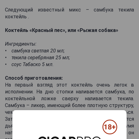
Следующий известный микс – самбука текила
коктейль .
Коктейль «Красный пес», или «Рыжая собака»
Ингредиенты:
• самбука светлая 20 мл;
• текила серебряная 25 мл;
• соус Табаско 5 мл.
Способ приготовления:
На первый взгляд этот коктейль очень легок в
исполнении. На дно стопки наливается самбука, по
коктейльной ложке сверху наливается текила.
Самбука – ликер, имеющий более плотную структуру,
чем текила, поэтому слои не должны смешаться.
Затем по капле добавляете соус, вот здесь и прячется
дьявол. Табаско должен остановиться между двумя
напитками. Со стороны должно казаться, что он