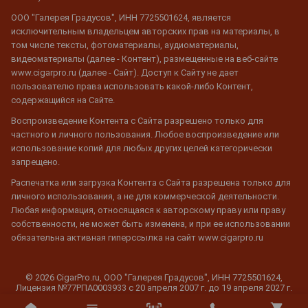
ООО "Галерея Градусов", ИНН 7725501624, является
исключительным владельцем авторских прав на материалы, в
том числе тексты, фотоматериалы, аудиоматериалы,
видеоматериалы (далее - Контент), размещенные на веб-сайте
www.cigarpro.ru (далее - Сайт). Доступ к Сайту не дает
пользователю права использовать какой-либо Контент,
содержащийся на Сайте.
Воспроизведение Контента с Сайта разрешено только для
частного и личного пользования. Любое воспроизведение или
использование копий для любых других целей категорически
запрещено.
Распечатка или загрузка Контента с Сайта разрешена только для
личного использования, а не для коммерческой деятельности.
Любая информация, относящаяся к авторскому праву или праву
собственности, не может быть изменена, и при ее использовании
обязательна активная гиперссылка на сайт www.cigarpro.ru
© 2026 CigarPro.ru, ООО "Галерея Градусов", ИНН 7725501624,
Лицензия №77РПА0003933 c 20 апреля 2007 г. до 19 апреля 2027 г.
Все права защищены.