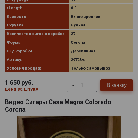
rLength
6.0
Крепость
Выше средней
Скрутка
Ручная
Количество сигар в коробке
27
Формат
Corona
Вид коробки
Деревянная
Артикул
29703/s
Условия продаж
Только самовывоз
1 650
руб.
В заявку
-
+
цена за штуку!
Видео Сигары Casa Magna Colorado
Corona