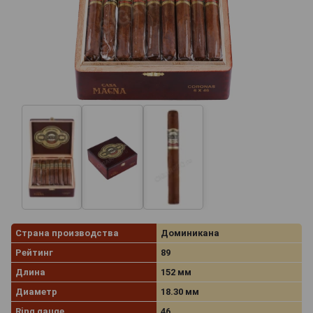
Страна производства
Доминикана
Рейтинг
89
Длина
152 мм
Диаметр
18.30 мм
Ring gauge
46