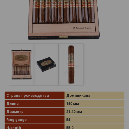
Страна производства
Доминикана
Длина
140 мм
Диаметр
21.40 мм
Ring gauge
54
rLength
55.0