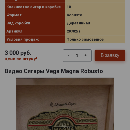
Количество сигар в коробке
10
Формат
Robusto
Вид коробки
Деревянная
Артикул
29702/s
Условия продаж
Только самовывоз
3 000
руб.
В заявку
-
+
цена за штуку!
Видео Сигары Vega Magna Robusto