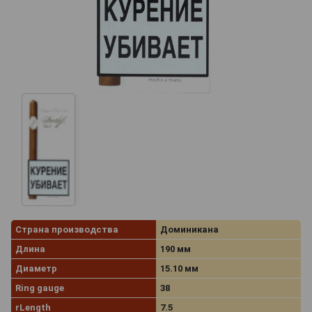
Страна производства
Доминикана
Длина
190 мм
Диаметр
15.10 мм
Ring gauge
38
rLength
7.5