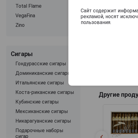
Total Flame
Сайт содержит информац
VegaFina
рекламой, носят исклю
пользования.
Zino
Сигары
Гондурасские сигары
Доминиканские сигары
Итальянские сигары
Коста-риканские сигары
Другие прод
Кубинские сигары
Мексиканские сигары
Никарагуанские сигары
Подарочные наборы
сигар