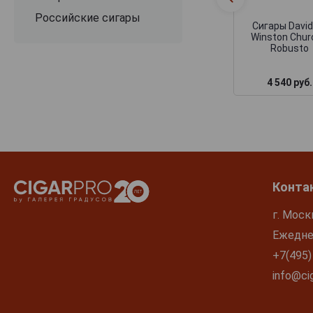
Российские сигары
Сигары David
Winston Churc
Robusto
4 540 руб.
Конта
г. Моск
Ежеднев
+7(495)
info@cig