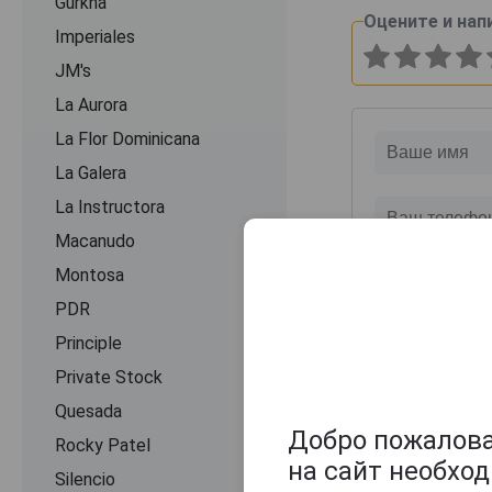
Gurkha
Оцените и нап
Imperiales
JM's
La Aurora
La Flor Dominicana
La Galera
La Instructora
Macanudo
Montosa
PDR
Principle
Private Stock
Quesada
Добро пожаловат
Rocky Patel
на сайт необхо
Silencio