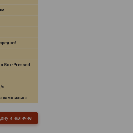
 мм
средней
я
to Box-Pressed
a/s
о самовывоз
цену и наличие