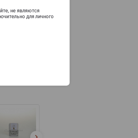
йте, не являются
ючительно для личного
Сигары Davidoff
Сигары Davidof