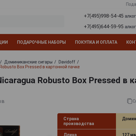
Пода
+7(495)998-54-45
алко
+7(495)644-59-95
алко
ЦИИ
ПОДАРОЧНЫЕ НАБОРЫ
ПОКУПКА И ОПЛАТА
КОН
Доминиканские сигары
Davidoff
 Robusto Box Pressed в картонной пачке
Nicaragua Robusto Box Pressed в 
ыв
С
Страна
Домин
производства
Длина
127 м