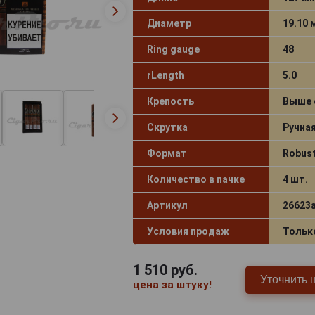
Диаметр
19.10
Ring gauge
48
rLength
5.0
Крепость
Выше 
Скрутка
Ручна
Формат
Robus
Количество в пачке
4 шт.
Артикул
26623
Условия продаж
Тольк
1 510
руб.
Уточнить 
цена за штуку!