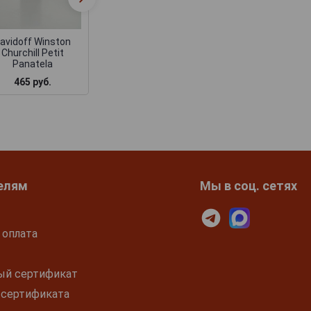
Winston Churchill
Nicaragua Robus
Toro
Tubos
avidoff Winston
Churchill Petit
Panatela
5 115 руб.
4 680 руб.
465 руб.
елям
Мы в соц. сетях
 оплата
ый сертификат
 сертификата