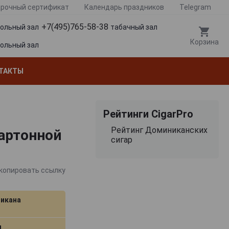
рочный сертификат
Календарь праздников
Telegram
+7(495)765-58-38
гольный зал
табачный зал
Корзина
гольный зал
ТАКТЫ
Рейтинги CigarPro
Рейтинг Доминиканских
картонной
сигар
копировать ссылку
икана
м