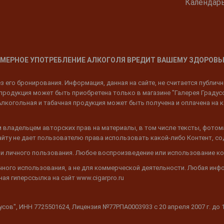
Календар
МЕРНОЕ УПОТРЕБЛЕНИЕ АЛКОГОЛЯ ВРЕДИТ ВАШЕМУ ЗДОРОВЬ
 его бронирования. Информация, данная на сайте, не считается публич
родукция может быть приобретена только в магазине "Галерея Градусов"
Алкогольная и табачная продукция может быть получена и оплачена на к
 владельцем авторских прав на материалы, в том числе тексты, фотом
 Сайту не дает пользователю права использовать какой-либо Контент, с
 и личного пользования. Любое воспроизведение или использование ко
ичного использования, а не для коммерческой деятельности. Любая инф
ая гиперссылка на сайт www.cigarpro.ru
дусов", ИНН 7725501624, Лицензия №77РПА0003933 c 20 апреля 2007 г. до 