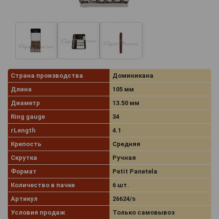
Страна производства
Доминикана
Длина
105 мм
Диаметр
13.50 мм
Ring gauge
34
rLength
4.1
Крепость
Средняя
Скрутка
Ручная
Формат
Petit Panetela
Количество в пачке
6 шт.
Артикул
26624/s
Условия продаж
Только самовывоз