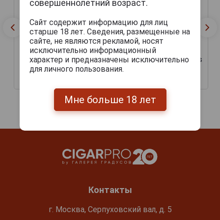
совершеннолетний возраст.
Сайт содержит информацию для лиц
старше 18 лет. Сведения, размещенные на
сайте, не являются рекламой, носят
исключительно информационный
Сигары Davidoff Winston
характер и предназначены исключительно
Сигары Davidoff Primeros
Churchill Robusto
Nicaragua
для личного пользования.
4 540 руб.
1 305 руб.
Мне больше 18 лет
Контакты
г. Москва, Серпуховский вал, д. 5