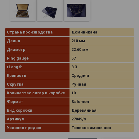
Страна производства
Доминикана
Длина
210 мм
Диаметр
22.60 мм
Ring gauge
57
rLength
8.3
Крепость
Средняя
Скрутка
Ручная
Количество сигар в коробке
10
Формат
Salomon
Вид коробки
Деревянная
Артикул
27049/s
Условия продаж
Только самовывоз