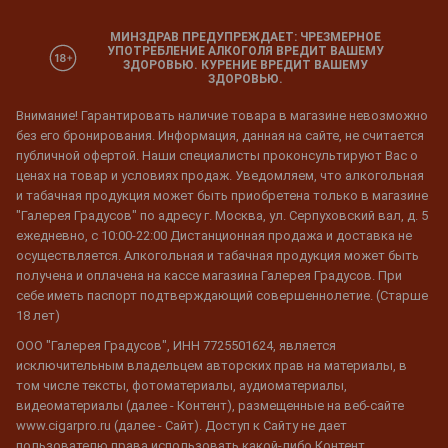
МИНЗДРАВ ПРЕДУПРЕЖДАЕТ: ЧРЕЗМЕРНОЕ
УПОТРЕБЛЕНИЕ АЛКОГОЛЯ ВРЕДИТ ВАШЕМУ
ЗДОРОВЬЮ. КУРЕНИЕ ВРЕДИТ ВАШЕМУ
ЗДОРОВЬЮ.
Внимание! Гарантировать наличие товара в магазине невозможно
без его бронирования. Информация, данная на сайте, не считается
публичной офертой. Наши специалисты проконсультируют Вас о
ценах на товар и условиях продаж. Уведомляем, что алкогольная
и табачная продукция может быть приобретена только в магазине
"Галерея Градусов" по адресу г. Москва, ул. Серпуховский вал, д. 5
ежедневно, с 10:00-22:00 Дистанционная продажа и доставка не
осуществляется. Алкогольная и табачная продукция может быть
получена и оплачена на кассе магазина Галерея Градусов. При
себе иметь паспорт подтверждающий совершеннолетие. (Старше
18 лет)
ООО "Галерея Градусов", ИНН 7725501624, является
исключительным владельцем авторских прав на материалы, в
том числе тексты, фотоматериалы, аудиоматериалы,
видеоматериалы (далее - Контент), размещенные на веб-сайте
www.cigarpro.ru (далее - Сайт). Доступ к Сайту не дает
пользователю права использовать какой-либо Контент,