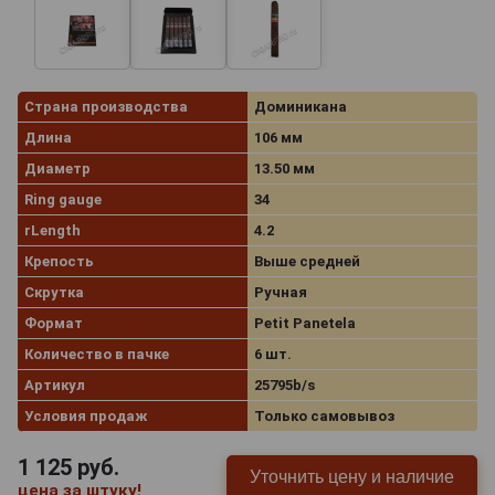
Страна производства
Доминикана
Длина
106 мм
Диаметр
13.50 мм
Ring gauge
34
rLength
4.2
Крепость
Выше средней
Скрутка
Ручная
Формат
Petit Panetela
Количество в пачке
6 шт.
Артикул
25795b/s
Условия продаж
Только самовывоз
1 125
руб.
Уточнить цену и наличие
цена за штуку!