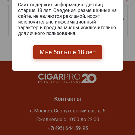
Сайт содержит информацию для лиц
старше 18 лет. Сведения, размещенные на
сайте, не являются рекламой, носят
Сигары Davidoff Winston
Сигары Davidoff Primeros
Churchill Robusto
исключительно информационный
Nicaragua
характер и предназначены исключительно
4 540 руб.
1 305 руб.
для личного пользования.
Мне больше 18 лет
Контакты
г. Москва, Серпуховский вал, д. 5
Ежедневно с 10:00 до 22:00
+7(495) 644-59-95