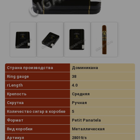
Страна производства
Доминикана
Ring gauge
38
rLength
4.0
Крепость
Средняя
Скрутка
Ручная
Количество сигар в коробке
5
Формат
Petit Panatela
Вид коробки
Металлическая
Артикул
28019/s