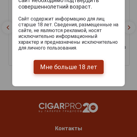
сайт необходимо подтвердить
совершеннолетний возраст.
Сайт содержит информацию для лиц
старше 18 лет. Сведения, размещенные на
сайте, не являются рекламой, носят
исключительно информационный
характер и предназначены исключительно
Сигары Davidoff Winston
Сигары Davidoff Primeros
для личного пользования.
Churchill Robusto
Nicaragua
4 540 руб.
1 305 руб.
Мне больше 18 лет
Контакты