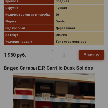
Крепость
Средняя
Скрутка
Ручная
Количество сигар в коробке
20
Формат
Gordo
Вид коробки
Деревянная
Артикул
30439/s
Условия продаж
Только самовывоз
1 950
руб.
В заявку
-
+
Видео Сигары E.P. Carrillo Dusk Solidos