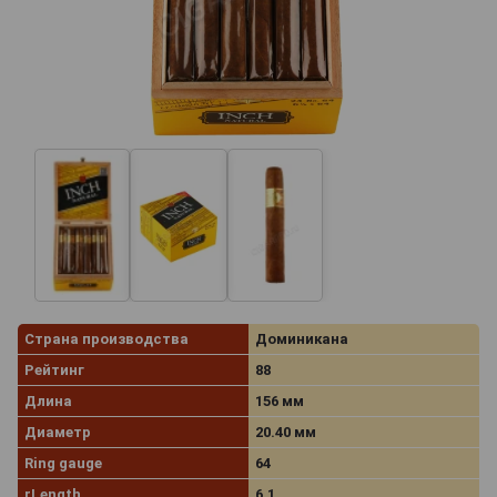
Страна производства
Доминикана
Рейтинг
88
Длина
156 мм
Диаметр
20.40 мм
Ring gauge
64
rLength
6.1