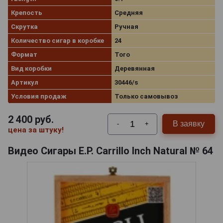
Крепость
Средняя
Скрутка
Ручная
Количество сигар в коробке
24
Формат
Toro
Вид коробки
Деревянная
Артикул
30446/s
Условия продаж
Только самовывоз
2 400
руб.
В заявку
-
+
цена за штуку!
Видео Сигары E.P. Carrillo Inch Natural № 64