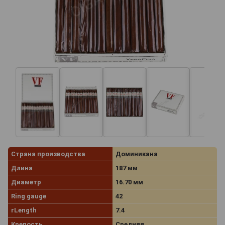
Страна производства
Доминикана
Длина
187 мм
Диаметр
16.70 мм
Ring gauge
42
rLength
7.4
Крепость
Средняя