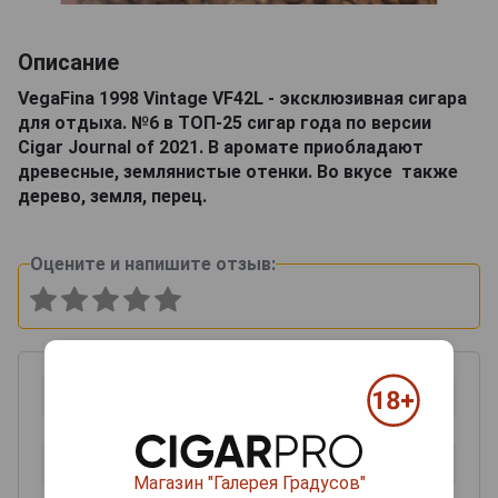
Описание
VegaFina 1998 Vintage VF42L - эксклюзивная сигара
для отдыха. №6 в ТОП-25 сигар года по версии
Cigar Journal of 2021. В аромате приобладают
древесные, землянистые отенки. Во вкусе также
дерево, земля, перец.
Оцените и напишите отзыв:
Магазин "Галерея Градусов"