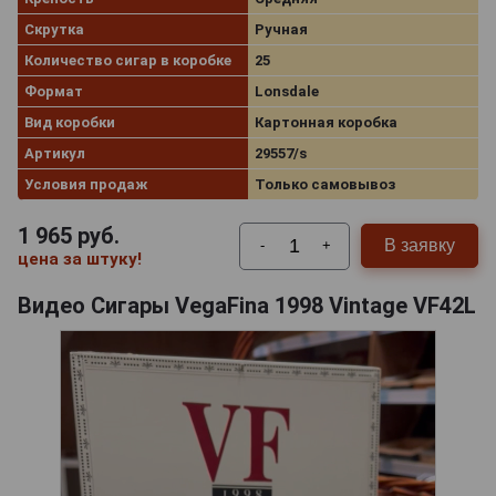
Скрутка
Ручная
Количество сигар в коробке
25
Формат
Lonsdale
Вид коробки
Картонная коробка
Артикул
29557/s
Условия продаж
Только самовывоз
1 965
руб.
В заявку
-
+
цена за штуку!
Видео Сигары VegaFina 1998 Vintage VF42L