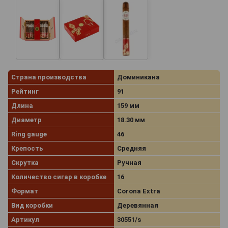
Страна производства
Доминикана
Рейтинг
91
Длина
159 мм
Диаметр
18.30 мм
Ring gauge
46
Крепость
Средняя
Скрутка
Ручная
Количество сигар в коробке
16
Формат
Corona Extra
Вид коробки
Деревянная
Артикул
30551/s