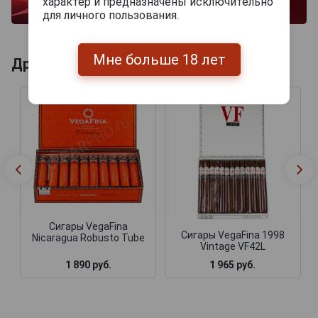
характер и предназначены исключительно
для личного пользования.
Мне больше 18 лет
Другие продукты бренда VEGAFINA
Сигары VegaFina
Сигары VegaFina 1998
Nicaragua Robusto Tube
Vintage VF42L
1 890 руб.
1 965 руб.