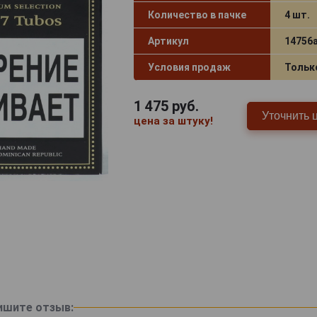
Количество в пачке
4 шт.
Артикул
14756
Условия продаж
Тольк
1 475
руб.
Уточнить 
цена за штуку!
ишите отзыв: