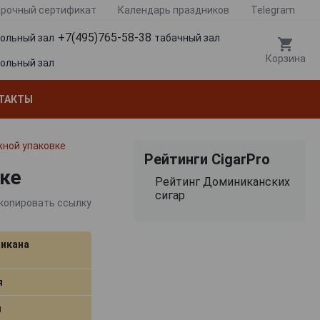
рочный сертификат
Календарь праздников
Telegram
+7(495)765-58-38
гольный зал
табачный зал
Корзина
гольный зал
ТАКТЫ
ажной упаковке
Рейтинги CigarPro
вке
Рейтинг Доминиканских
сигар
копировать ссылку
икана
я
я