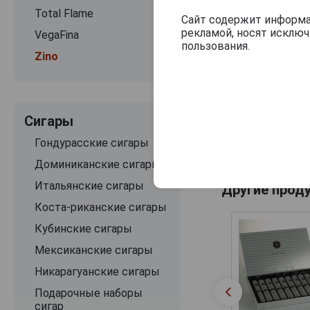
Total Flame
Сайт содержит информац
рекламой, носят исклю
VegaFina
пользования.
Zino
Сигары
Гондурасские сигары
Доминиканские сигары
Итальянские сигары
Другие прод
Коста-риканские сигары
Кубинские сигары
Мексиканские сигары
Никарагуанские сигары
Подарочные наборы
сигар