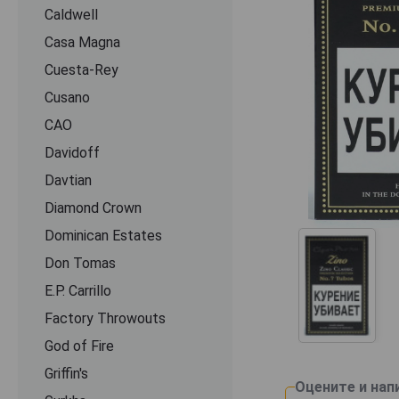
Caldwell
Casa Magna
Cuesta-Rey
Cusano
CАО
Davidoff
Davtian
Diamond Crown
Dominican Estates
Don Tomas
E.P. Carrillo
Factory Throwouts
God of Fire
Griffin's
Оцените и нап