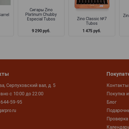
Сигары Zino
Platinum Chubby
arrel
Zin
Zino Classic №7
Especial Tubos
Tubos
9 290 руб.
1 475 руб.
кты
Покупат
ва, Серпуховский вал, д. 5
Контакты
но с 10:00 до 22:00
Покупка и
 644-59-95
Блог
arpro.ru
Подарочн
Проверка
Календар