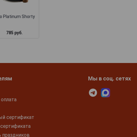
картонной пачк
Series Double Grande
o Platinum Shorty
4 780 руб.
4 180 руб.
785 руб.
елям
Мы в соц. сетях
 оплата
ый сертификат
 сертификата
ь праздников