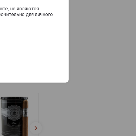
йте, не являются
ючительно для личного
Сигары Зино
Сигары Zino
Платинум Дабл
Platinum Gran
Гранде Сигары Zino
Master Tubos 
Platinum Crown