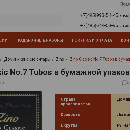
Пода
+7(495)998-54-45
алко
+7(495)644-59-95
алко
ЦИИ
ПОДАРОЧНЫЕ НАБОРЫ
ПОКУПКА И ОПЛАТА
КОН
Доминиканские сигары
Zino
Zino Classic No.7 Tubos в бум
sic No.7 Tubos в бумажной упако
ыв
С
Страна
Домин
производства
Крепость
Легка
Скрутка
Ручна