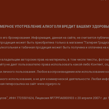
МЕРНОЕ УПОТРЕБЛЕНИЕ АЛКОГОЛЯ ВРЕДИТ ВАШЕМУ ЗДОРОВЬ
 его бронирования. Информация, данная на сайте, не считается публич
родукция может быть приобретена только в магазине "Галерея Градусов"
Алкогольная и табачная продукция может быть получена и оплачена на к
 владельцем авторских прав на материалы, в том числе тексты, фотом
 Сайту не дает пользователю права использовать какой-либо Контент, с
 и личного пользования. Любое воспроизведение или использование ко
ичного использования, а не для коммерческой деятельности. Любая инф
ая гиперссылка на сайт www.cigarpro.ru
дусов", ИНН 7725501624, Лицензия №77РПА0003933 c 20 апреля 2007 г. до 