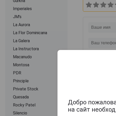
Gurkha
Imperiales
JM's
La Aurora
La Flor Dominicana
La Galera
La Instructora
Macanudo
Montosa
PDR
Principle
Private Stock
Quesada
Добро пожаловат
Rocky Patel
на сайт необхо
Silencio