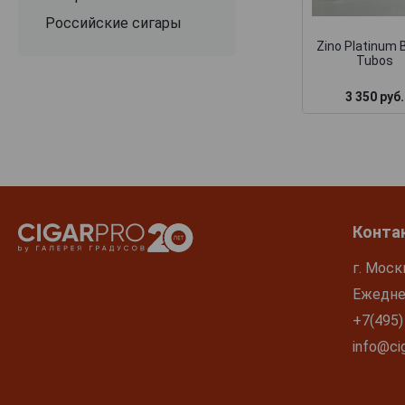
Российские сигары
Zino Platinum B
Tubos
3 350 руб.
Конта
г. Моск
Ежеднев
+7(495)
info@cig