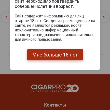
сайт необходимо подтвердить
совершеннолетний возраст.
Сайт содержит информацию для лиц
старше 18 лет. Сведения, размещенные на
сайте, не являются рекламой, носят
исключительно информационный
характер и предназначены исключительно
Сигары Zino Platinum
для личного пользования.
Zino Platinum Barrel
Chubby Especial Tubos
Tubos
3 350 руб.
9 290 руб.
Мне больше 18 лет
Контакты