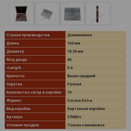
Страна производства
Доминикана
Длина
143 мм
Диаметр
18.30 мм
Ring gauge
46
rLength
5.0
Крепость
Выше средней
Скрутка
Ручная
Количество сигар в коробке
10
Формат
Corona Extra
Вид коробки
Картонная коробка
Артикул
27688/s
Условия продаж
Только самовывоз