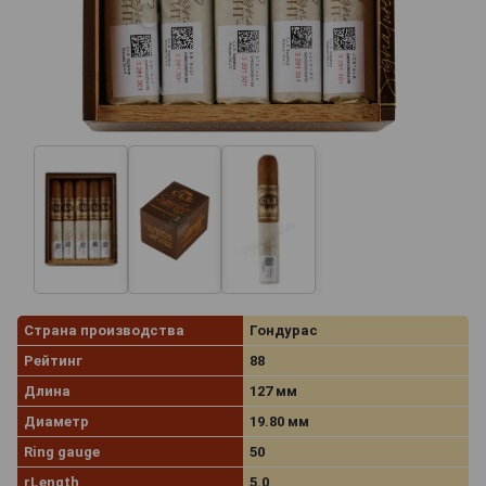
Страна производства
Гондурас
Рейтинг
88
Длина
127 мм
Диаметр
19.80 мм
Ring gauge
50
rLength
5.0