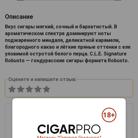
Описание
Вкус сигары мягкий, сочный и бархатистый. В
ароматическом спектре доминируют ноты
поджаренного миндаля, деликатной карамели,
благородного какао и лёгкие пряные оттенки с еле
уловимой остротой белого перца. C.L.E. Signature
Robusto — гондурасские сигары формата Robusto.
Оцените и напишите отзыв:
Магазин "Галерея Градусов"