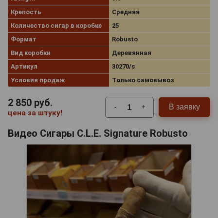
Крепость
Средняя
Количество сигар в коробке
25
Формат
Robusto
Вид коробки
Деревянная
Артикул
30270/s
Условия продаж
Только самовывоз
2 850
руб.
В заявку
-
+
цена за штуку!
Видео Сигары C.L.E. Signature Robusto