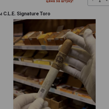
-
+
цена за штуку!
 C.L.E. Signature Toro