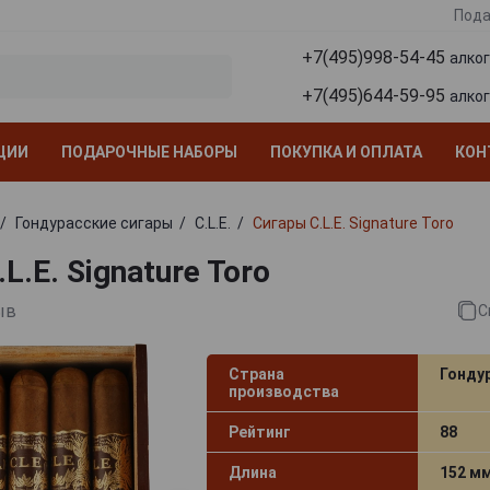
Пода
+7(495)998-54-45
алко
+7(495)644-59-95
алко
ЦИИ
ПОДАРОЧНЫЕ НАБОРЫ
ПОКУПКА И ОПЛАТА
КОН
Гондурасские сигары
C.L.E.
Сигары C.L.E. Signature Toro
L.E. Signature Toro
ыв
С
Страна
Гонду
производства
Рейтинг
88
Длина
152 м