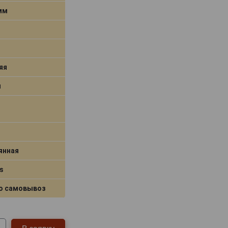
 мм
яя
я
янная
s
о самовывоз