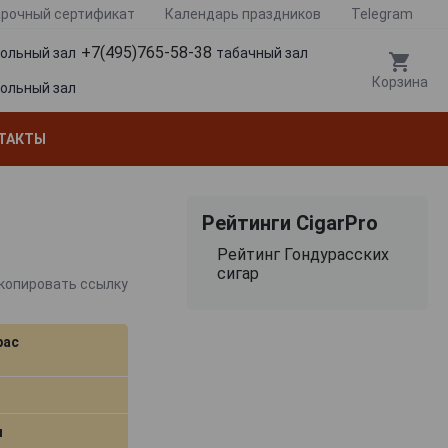
рочный сертификат
Календарь праздников
Telegram
+7(495)765-58-38
гольный зал
табачный зал
Корзина
гольный зал
ТАКТЫ
Рейтинги CigarPro
Рейтинг Гондурасских
сигар
копировать ссылку
рас
м