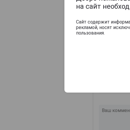
карамели.
на сайт необхо
Оцените и нап
Сайт содержит информац
рекламой, носят исклю
пользования.