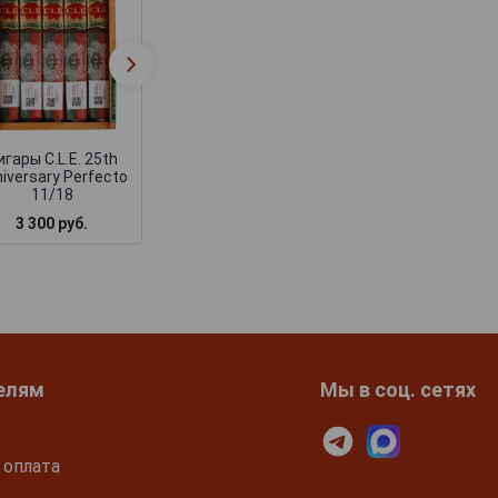
Сигары C.L.E. 25
Сигары C.L.E. 25th
Anniversary Tor
Anniversary Robusto
Gordo
игары C.L.E. 25th
iversary Perfecto
11/18
3 300 руб.
2 850 руб.
3 300 руб.
елям
Мы в соц. сетях
 оплата