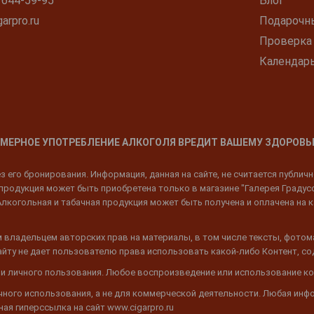
 644-59-95
Блог
arpro.ru
Подарочн
Проверка
Календар
МЕРНОЕ УПОТРЕБЛЕНИЕ АЛКОГОЛЯ ВРЕДИТ ВАШЕМУ ЗДОРОВЬ
 его бронирования. Информация, данная на сайте, не считается публич
родукция может быть приобретена только в магазине "Галерея Градусов"
Алкогольная и табачная продукция может быть получена и оплачена на к
 владельцем авторских прав на материалы, в том числе тексты, фотом
 Сайту не дает пользователю права использовать какой-либо Контент, с
 и личного пользования. Любое воспроизведение или использование ко
ичного использования, а не для коммерческой деятельности. Любая инф
ая гиперссылка на сайт www.cigarpro.ru