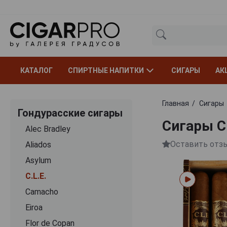
КАТАЛОГ
СПИРТНЫЕ НАПИТКИ
СИГАРЫ
АК
Главная
Сигары
Гондурасские сигары
Сигары C.
Alec Bradley
Оставить отз
Aliados
Asylum
C.L.E.
Camacho
Eiroa
Flor de Copan