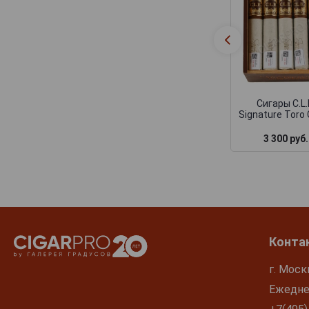
Сигары C.L.
Signature Toro
3 300 руб.
Конта
г. Моск
Ежеднев