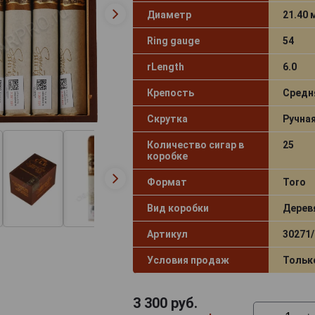
Диаметр
21.40
Ring gauge
54
rLength
6.0
Крепость
Средн
Скрутка
Ручна
Количество сигар в
25
коробке
Формат
Toro
Вид коробки
Дерев
Артикул
30271/
Условия продаж
Тольк
3 300
руб.