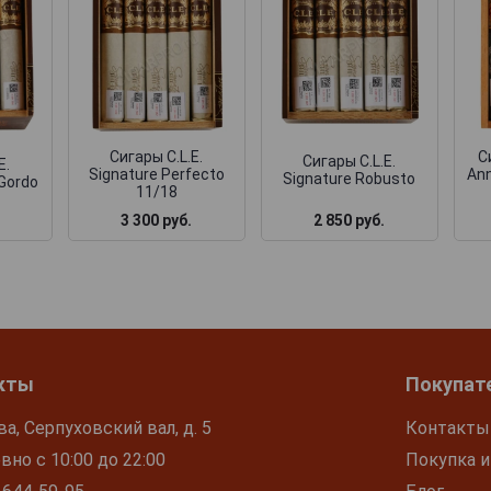
Сигары C.L.E.
С
Сигары C.L.E.
E.
Signature Perfecto
Ann
Signature Robusto
 Gordo
11/18
3 300 руб.
2 850 руб.
кты
Покупат
ва, Серпуховский вал, д. 5
Контакты
но с 10:00 до 22:00
Покупка и