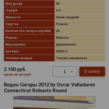
Ring gauge
50
rLength
5.0
Крепость
Ниже средней
Скрутка
Ручная
Количество сигар в коробке
20
Формат
Robusto
Вид коробки
Деревянная
Артикул
30321/s
Условия продаж
Только самовывоз
2 100
руб.
В заявку
-
+
цена за штуку!
Видео Сигары 2012 by Oscar Valladares
Connecticut Robusto Round