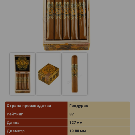
Страна производства
Гондурас
Рейтинг
87
Длина
127 мм
Диаметр
19.80 мм