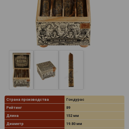
Страна производства
Гондурас
Рейтинг
89
Длина
152 мм
Диаметр
19.80 мм