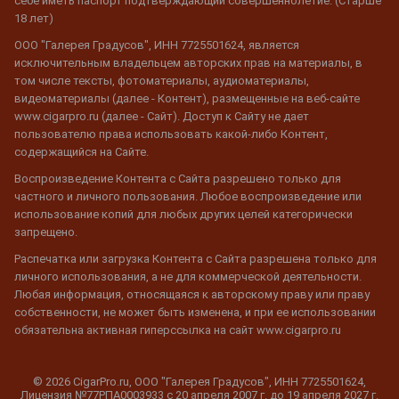
себе иметь паспорт подтверждающий совершеннолетие. (Старше
18 лет)
ООО "Галерея Градусов", ИНН 7725501624, является
исключительным владельцем авторских прав на материалы, в
том числе тексты, фотоматериалы, аудиоматериалы,
видеоматериалы (далее - Контент), размещенные на веб-сайте
www.cigarpro.ru (далее - Сайт). Доступ к Сайту не дает
пользователю права использовать какой-либо Контент,
содержащийся на Сайте.
Воспроизведение Контента с Сайта разрешено только для
частного и личного пользования. Любое воспроизведение или
использование копий для любых других целей категорически
запрещено.
Распечатка или загрузка Контента с Сайта разрешена только для
личного использования, а не для коммерческой деятельности.
Любая информация, относящаяся к авторскому праву или праву
собственности, не может быть изменена, и при ее использовании
обязательна активная гиперссылка на сайт www.cigarpro.ru
© 2026 CigarPro.ru, ООО "Галерея Градусов", ИНН 7725501624,
Лицензия №77РПА0003933 c 20 апреля 2007 г. до 19 апреля 2027 г.