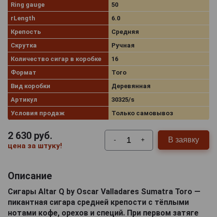
Ring gauge
50
rLength
6.0
Крепость
Средняя
Скрутка
Ручная
Количество сигар в коробке
16
Формат
Toro
Вид коробки
Деревянная
Артикул
30325/s
Условия продаж
Только самовывоз
2 630
руб.
В заявку
-
+
цена за штуку!
Описание
Сигары Altar Q by Oscar Valladares Sumatra Toro —
пикантная сигара средней крепости с тёплыми
нотами кофе, орехов и специй. При первом затяге