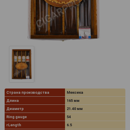
Страна производства
Мексика
Длина
165 мм
Диаметр
21.40 мм
Ring gauge
54
rLength
6.5