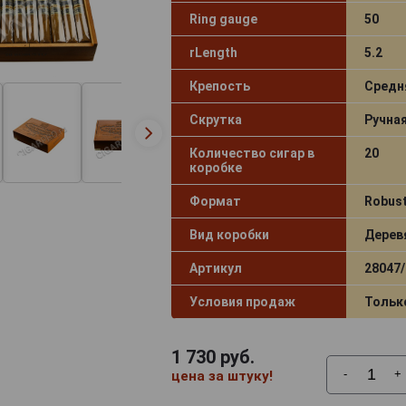
Ring gauge
50
rLength
5.2
Крепость
Средн
Скрутка
Ручна
Количество сигар в
20
коробке
Формат
Robus
Вид коробки
Дерев
Артикул
28047/
Условия продаж
Тольк
1 730
руб.
-
+
цена за штуку!