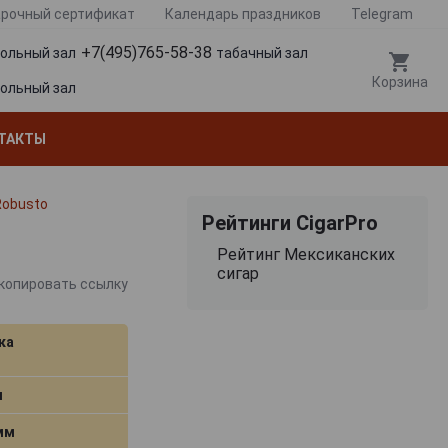
рочный сертификат
Календарь праздников
Telegram
+7(495)765-58-38
гольный зал
табачный зал
Корзина
гольный зал
ТАКТЫ
Robusto
Рейтинги CigarPro
Рейтинг Мексиканских
сигар
копировать ссылку
ка
м
 мм