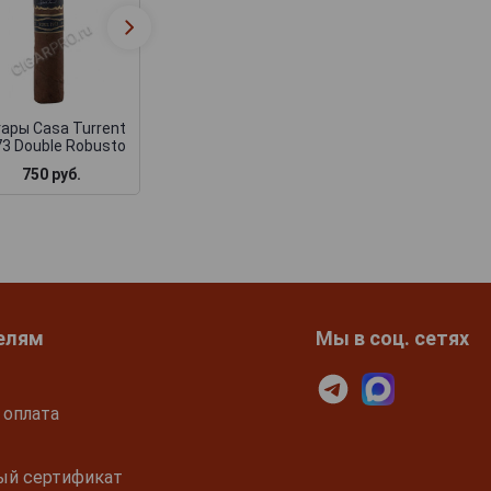
Casa Turrent 1880
Сигары Casa Turr
Matt Toro
Nicaragua Robus
ары Casa Turrent
3 Double Robusto
750 руб.
1 100 руб.
1 730 руб.
елям
Мы в соц. сетях
 оплата
ый сертификат