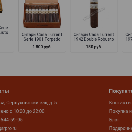
Serie
usto
Сигары Casa Turrent
Сигары Casa Turrent
Сиг
Serie 1901 Torpedo
1942 Double Robusto
197
1 800 руб.
750 руб.
кты
Покупат
ва, Серпуховский вал, д. 5
Контакты
но с 10:00 до 22:00
Покупка и
 644-59-95
Блог
arpro.ru
Подарочн