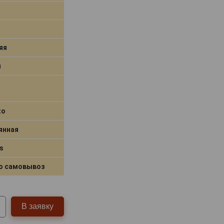
яя
я
to
янная
s
о самовывоз
В заявку