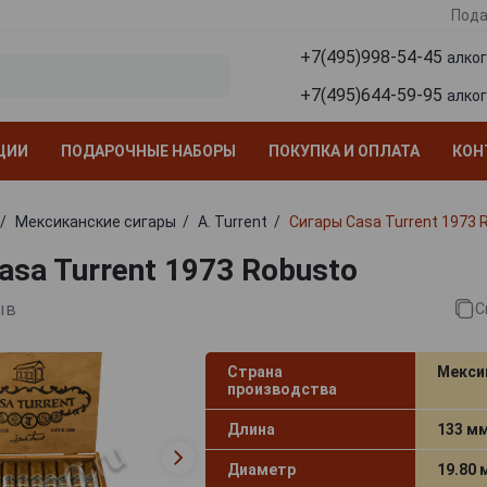
Пода
+7(495)998-54-45
алко
+7(495)644-59-95
алко
ЦИИ
ПОДАРОЧНЫЕ НАБОРЫ
ПОКУПКА И ОПЛАТА
КОН
Мексиканские сигары
A. Turrent
Сигары Casa Turrent 1973 
asa Turrent 1973 Robusto
ыв
С
Страна
Мекси
производства
Длина
133 м
Диаметр
19.80