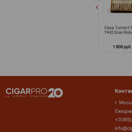
Casa Turrent 
1942 Gran Rob
1 800 руб.
Конта
г. Моск
Ежеднев
+7(495)
info@cig